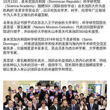
10月13日，多米尼加共和国（Dominican Republic）科学研究院
（Science Academy）颁赠SGI（国际创价学会）会长池田大作为该
机构的“名誉非常驻会员”，以示对其在学术、科学、伦理等广泛领域
中为人本主义做出的卓越贡献。
名誉会员证书授予式在东京八王子的创价大学举行，科学研究院院长
莫雷诺－塞瓦略斯（Nelson Moreno-Ceballos）代表访问团和该学
院进行授予，并由创价大学校长山本英夫代表池田SGI会长接受。
多米尼加共和国科学研究院1974年创立于圣多明各（Santo
Domingo），对推进该国科学和技术的发展与海内外学术研究交流贡
献良多，出版物更是丰富多元。其会员多为杰出科学家、大学教授和
医学专家。
莫雷诺－塞瓦略斯院长表示，池田会长提倡的人类内心的变革，同他
的各种以人为本的活动一样，值得学习。院长期许透过颁赠该荣誉，
能让更多人来认识池田会长的卓越哲学和理念。