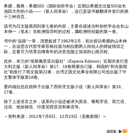
希腊，雅典：希腊SGI（国际创价学会）近期以希腊文出版SGI会长
池田大作的小说——《新人间革命》，这已是该书被翻译并发行的第
十三种语言。
该书为日文版第四到第七卷的内容，主要在描述当时创价学会会长山
本伸一（笔名）在欧洲指导时的过程，属欧洲特别篇的第一卷。
书中的“远路”一章，清楚叙述了1962年2月，初次探访希腊的山本伸
一，在追思古代哲学家苏格拉底与柏拉图两人间动人的师徒情谊之
际，定要尽力培育后继青年的决意也随之加深的心路历程。
此外，米兰的“埃斯佩里亚出版社”（Esperia Edizioni）近期亦发行意
大利文版《新人间革命》第17、18卷两册合订版、韩国的“和光新闻
社”则发行了韩文版第22卷，台湾正因文化事业有限公司也出版了中
文繁体字版第18卷。
委内瑞拉也在前阵子出版了西班牙文版小说《新人间革命》第16、
17卷。
除了上述语言之外，该系列小说还被译为英语、葡萄牙语、荷兰语、
法语、他加禄语、印度尼西亚语和泰语等。
＜资料来源：2011年7月8日、12月23日《圣教新闻》＞