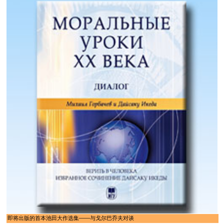
即将出版的首本池田大作选集——与戈尔巴乔夫对谈