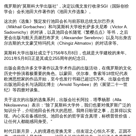
俄罗斯的“莫斯科大学出版社”，决定以俄文发行收录SGI（国际创价
学会）会长池田大作著作的《池田大作选集》。
这次的《选集》预定发行池田会长与前苏联总统戈尔巴乔夫
（Mikhail Gorbachev）和与莫斯科大学校长萨多夫尼希（Victor A.
Sadovnichy）的对谈，以及池田会长随笔《繁樱点点》等书，之后
更会出版与航天员谢烈布罗夫（Alexander Serebrov）以及与出身吉
尔吉斯的大文豪艾特玛托夫（Chingiz Aitmatov）的对话录等。
莫斯科大学出版社成立于1756年5月8日，也就是大学建校的来年。
2011年5月8日正是其成立255周年的纪念日。
出版会肩负许多文学著作以及学术作品的出版活动，在俄罗斯的文化
历史中扮演着极重要的角色。以蒙田、伏尔泰、鲁索等18世纪代表
欧洲思想家的作品开始，至今也发行书籍已超过5万本。出版会也曾
出版池田会长与汤因比博士（Arnold Toynbee）的《展望二十一世
纪》等四册对谈集。
关于这次的出版的选集系列，出版会社长阿拉．塔季杨那（Alla
Nikolavevna）表示：“除了莫斯科大学外，我们也要对俄罗斯广泛的
知识分子，介绍池田会长伟大的思想。我终日盼望之事，总算得以实
现。内心实在备感欣悦。池田会长的哲学富含真理，标榜普世价值，
让任何人都能感同身受。”
时代日新月异，人的境遇也变换无常，但友谊之心恒久不变。正因不