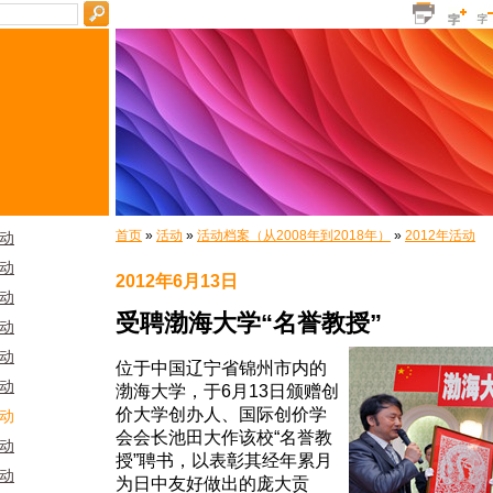
首页
»
活动
»
活动档案（从2008年到2018年）
»
2012年活动
活动
活动
2012年6月13日
活动
受聘渤海大学“名誉教授”
活动
活动
位于中国辽宁省锦州市内的
活动
渤海大学，于6月13日颁赠创
价大学创办人、国际创价学
活动
会会长池田大作该校“名誉教
活动
授”聘书，以表彰其经年累月
活动
为日中友好做出的庞大贡