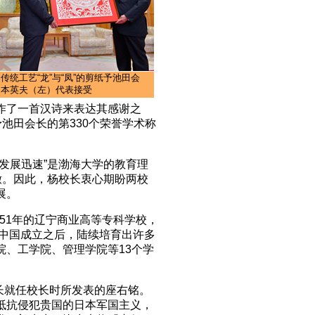
统工艺“龙”与“凤”的剪纸予池田会
山本英夫（左）代表接受
作了一首汉诗来表达其感谢之
池田会长的第330个荣誉学术称
发展迅速”是渤海大学的教育理
辙。因此，杨校长衷心期盼两校
展。
951年的辽宁商业高等专科学校，
新中国成立之后，陆续培育出许多
院、工学院、管理学院等13个学
校长就任校长时所发表的座右铭。
抵抗侵犯贵国的日本军国主义，