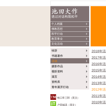
个人档案
佛教思想
和平行动
教育事业
文化活动
悼辞
2018年
书籍著作
2017年
活动
2016年
摄影作品
2015年
视听资料
2014年
箴言
资料库
2013年
青年展开行动
2012年
2011年
牧口常三郎（英文）
2010年
户田城圣（英文）