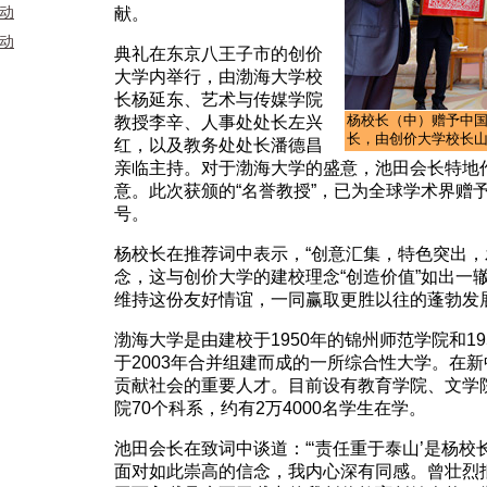
活动
献。
活动
典礼在东京八王子市的创价
大学内举行，由渤海大学校
长杨延东、艺术与传媒学院
杨校长（中）赠予中国传
教授李辛、人事处处长左兴
长，由创价大学校长
红，以及教务处处长潘德昌
亲临主持。对于渤海大学的盛意，池田会长特地
意。此次获颁的“名誉教授”，已为全球学术界赠予
号。
杨校长在推荐词中表示，“创意汇集，特色突出，
念，这与创价大学的建校理念“创造价值”如出一
维持这份友好情谊，一同赢取更胜以往的蓬勃发
渤海大学是由建校于1950年的锦州师范学院和1
于2003年合并组建而成的一所综合性大学。在
贡献社会的重要人才。目前设有教育学院、文学
院70个科系，约有2万4000名学生在学。
池田会长在致词中谈道：“‘责任重于泰山’是杨
面对如此崇高的信念，我内心深有同感。曾壮烈