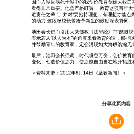
因而入狱且病死于狱中的我创价教育创始人牧口
看得非常重要。他曾严格叮嘱：‘教育这项百年
避责任之辈’”。并对“要抱持理想，有理想才能
的动力”这段杨校长曾给予新生的鼓励深表赞同。
池田会长进而引用大乘佛教《法华经》中“慈眼视
表示若从“以人为本”的角度来看教育的话，那些
并鼓励青年的教育家，定会涌现如大海般浩瀚无
最后，池田会长强调，时代瞬息万变，创价教育
变化、创造价值之力，使之能自由自在地开拓胜
＜资料来源：2012年6月14日《圣教新闻》＞
分享此页内容