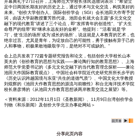
开幕典礼于27日召开，上海师范大学校长张民选致词表示：“希望立
足中日两国长期友好的历史之上，通过学术与文化交流，构筑美好的
未来。”创价大学创办人、国际创价学会（SGI）会长池田大作寄予贺
词，由该大学副教授董芳胜代读。池田会长就大会主题“多元文化交
融下的现代教育”讲述了三个论点，即“发挥青年的创造性”、“扩大生
命尊严的纽带”和“继承永远友好的金桥”。他提到：“‘活着’就是‘学
习’，使‘生活的场所’成为‘成长的场所’，说这就是人本教育的艺术，也
绝非过言。尤其是青年，为绽放自己的可能性，勇于接触有异于己的
人和事物，积极果敢地吸取学习，是绝对不可或缺的。”
会上总共发表了72篇专题研究报告和论文，包括创价大学校长山本
英夫的《创价教育的思想与实践——兼论陶行知的教育思想》、上海
师范大学党委书记的《多元文化交融下的当代教育理念探析——兼论
池田大作国际教育观点》、中国社会科学院近代史研究所所长步平的
《历史认识跨越国境与东亚“共生的道德气质”》、中国文化大学教授
刘焜辉的《池田大作教育思想的源流与前瞻性》和台北海洋技术学院
校长唐彦博的《从池田大作教育思想谈两岸教育交流之展望》等。
＜资料来源：2012年11月1日《圣教新闻》、11月9日台湾创价学会
刊物《和乐新闻》及创价大学北京办事处网站＞
分享此页内容