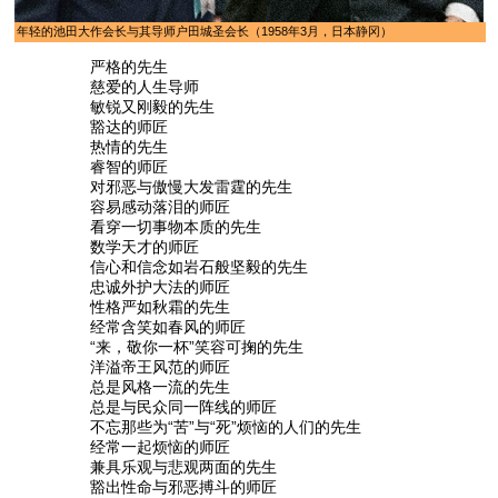
年轻的池田大作会长与其导师户田城圣会长（1958年3月，日本静冈）
严格的先生
慈爱的人生导师
敏锐又刚毅的先生
豁达的师匠
热情的先生
睿智的师匠
对邪恶与傲慢大发雷霆的先生
容易感动落泪的师匠
看穿一切事物本质的先生
数学天才的师匠
信心和信念如岩石般坚毅的先生
忠诚外护大法的师匠
性格严如秋霜的先生
经常含笑如春风的师匠
“来，敬你一杯”笑容可掬的先生
洋溢帝王风范的师匠
总是风格一流的先生
总是与民众同一阵线的师匠
不忘那些为“苦”与“死”烦恼的人们的先生
经常一起烦恼的师匠
兼具乐观与悲观两面的先生
豁出性命与邪恶搏斗的师匠