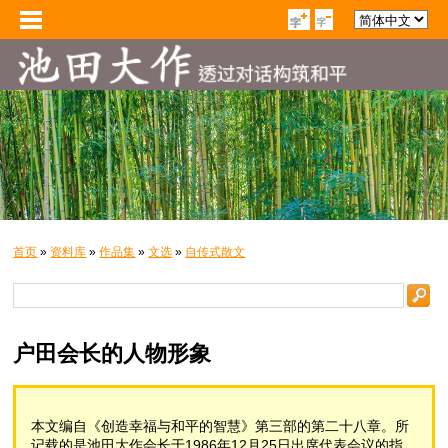
首页
»
资料库
»
作品集
»
文选
»
自传式散文
户田会长的人物形象
本文编自《创造幸福与和平的智慧》第三部的第二十八章。所
记载的是池田大作会长于1986年12月25日出席代表会议的指