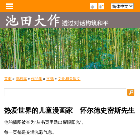
首页
»
资料库
»
作品集
»
文选
»
文化相关散文
热爱世界的儿童漫画家 怀尔德史密斯先生
他的插图被誉为“从书页里透出耀眼阳光”。
每一页都是充满光彩气息。