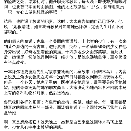
的坚毅之处。结婚初时，他任职美术教师，每天晚上即使减少睡眠时
间，也要替书本画封面插图。他的太太鼓励他：“那么，你辞退教员
一职，专心去做你想做的事吧！”
结果，他辞退了教师的职责。这时，太太纔告知他自己已怀孕。他
说：“她很清楚，如果我当教员时知道她已怀孕，定会为生计而不肯
辞职的。”
他们俩人的邂逅，也像一个美丽的童话般。十七岁的少年，有一次来
到某个湖边的一所古屋，进行素描。突然，一名满脸雀斑的少女在他
身旁出现，好奇地望着他的素描。十四岁地少女面露笑容。自此以
后，她便尽一切使他得到幸福，维护他，是他永远地良伴，至今仍没
有半点改变。
一本怀尔德史密斯先生写故事兼绘画的儿童故事《回转木马》，内容
是说及主角少女鲁思在每年一次的节日时都喜欢到游乐场玩转木马。
但是，一个冬天，她患了重病，医生说令她康复，最重要是给予她希
望。她的哥哥汤姆与她的朋友商量，大家决定为她画出各种回转木马
上有的各种动物和对象，然后送给她。
鲁思收到各样的图画；有皇帝的坐椅、袋鼠、独角兽。每一张画都是
她喜欢的回转木马的一部分。而汤姆则送了一个回转木马形状的八音
盒给她。
啊！真是想乘搭它！这天晚上，她梦见自己乘坐这回转木马飞上星
空。少女从心中生出希望的翅膀。