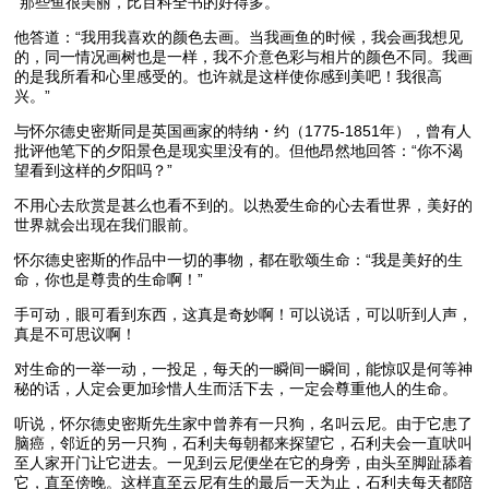
“那些鱼很美丽，比百科全书的好得多。”
他答道：“我用我喜欢的颜色去画。当我画鱼的时候，我会画我想见
的，同一情况画树也是一样，我不介意色彩与相片的颜色不同。我画
的是我所看和心里感受的。也许就是这样使你感到美吧！我很高
兴。”
与怀尔德史密斯同是英国画家的特纳・约（1775-1851年），曾有人
批评他笔下的夕阳景色是现实里没有的。但他昂然地回答：“你不渴
望看到这样的夕阳吗？”
不用心去欣赏是甚么也看不到的。以热爱生命的心去看世界，美好的
世界就会出现在我们眼前。
怀尔德史密斯的作品中一切的事物，都在歌颂生命：“我是美好的生
命，你也是尊贵的生命啊！”
手可动，眼可看到东西，这真是奇妙啊！可以说话，可以听到人声，
真是不可思议啊！
对生命的一举一动，一投足，每天的一瞬间一瞬间，能惊叹是何等神
秘的话，人定会更加珍惜人生而活下去，一定会尊重他人的生命。
听说，怀尔德史密斯先生家中曾养有一只狗，名叫云尼。由于它患了
脑癌，邻近的另一只狗，石利夫每朝都来探望它，石利夫会一直吠叫
至人家开门让它进去。一见到云尼便坐在它的身旁，由头至脚趾舔着
它，直至傍晚。这样直至云尼有生的最后一天为止，石利夫每天都陪