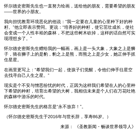
怀尔德史密斯先生也一直努力绘画，送给他的朋友，需要希望的朋友
——世界的小朋友。
我向担忧教育环境恶化的他说：“我一定要在儿童的心里种下好的种
籽。”他立即表示赞同。更说：“培养好的种籽，使它茁壮成长，使社
会变成一个人性丰裕的森林，不把这些树木砍掉，这样的话自然可实
现理想乡了。”
怀尔德史密斯先生赠给我的一幅画，画上是一头大象，大象之上是狮
子，骑在狮子上的是豹，豹之上是熊，而熊之上是少女，她正伸手抓
住星星。
在画里更写上：“希望我们一起，使孩子们觉醒，令他们伸手往星空
去找寻自己人生之星。”
现实是个不安与憎恶纷忧的时代，正因为这样我们希望在人的心里种
下希望的种籽，培育出希望的大树，我相信未来是个人们在万花吐艳
的森林中游乐的时代。
怀尔德史密斯先生的格言是“永不放弃！”。
（怀尔德史密斯先生于2016年与世长辞，享寿86岁。）
来源： 《圣教新闻・畅谈世界领导人》