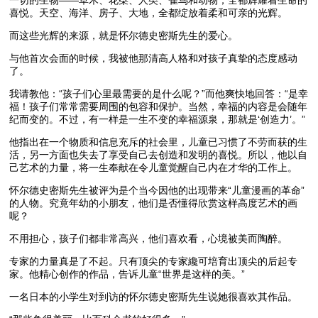
一切的生物――草木、花朶、人类、雀鸟和动物，全都辉耀着生命的
喜悦。天空、海洋、房子、大地，全都绽放着柔和可亲的光辉。
而这些光辉的来源，就是怀尔德史密斯先生的爱心。
与他首次会面的时候，我被他那清高人格和对孩子真挚的态度感动
了。
我请教他：“孩子们心里最需要的是什么呢？”而他爽快地回答：“是幸
福！孩子们常常需要周围的包容和保护。当然，幸福的内容是会随年
纪而变的。不过，有一样是一生不变的幸福源泉，那就是‘创造力’。”
他指出在一个物质和信息充斥的社会里，儿童已习惯了不劳而获的生
活，另一方面也失去了享受自己去创造和发明的喜悦。所以，他以自
己艺术的力量，将一生奉献在令儿童觉醒自己内在才华的工作上。
怀尔德史密斯先生被评为是个当今因他的出现带来“儿童漫画的革命”
的人物。究竟年幼的小朋友，他们是否懂得欣赏这样高度艺术的画
呢？
不用担心，孩子们都非常高兴，他们喜欢看，心境被美而陶醉。
专家的力量真是了不起。只有顶尖的专家纔可培育出顶尖的后起专
家。他精心创作的作品，告诉儿童“世界是这样的美。”
一名日本的小学生对到访的怀尔德史密斯先生说她很喜欢其作品。