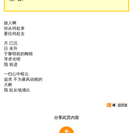
旅人啊
你从何处来
要往何处去
月 已沉
日 未升
于黎明前的晦暗
寻求光明
我 前进
一扫心中暗云
追求 不为暴风动摇的
大树
我 欲从地涌出
分享此页内容