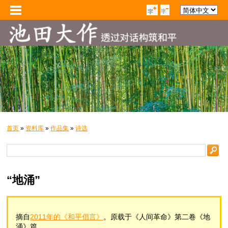
首页
»
资料库
»
作品集
»
诗选
“地涌”
摘自
2011年的《和平倡言》
。原载于《人间革命》第二卷《地
涌》篇。