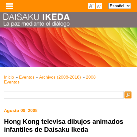
Inicio
»
Eventos
»
Archivos (2008-2018)
»
2008
Eventos
Agosto 09, 2008
Hong Kong televisa dibujos animados
infantiles de Daisaku Ikeda