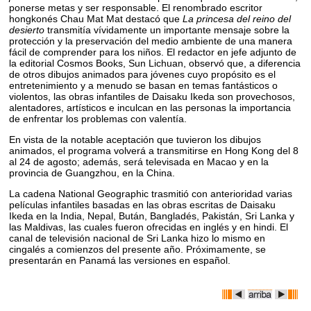
ponerse metas y ser responsable. El renombrado escritor
hongkonés Chau Mat Mat destacó que
La princesa del reino del
desierto
transmitía vívidamente un importante mensaje sobre la
protección y la preservación del medio ambiente de una manera
fácil de comprender para los niños. El redactor en jefe adjunto de
la editorial Cosmos Books, Sun Lichuan, observó que, a diferencia
de otros dibujos animados para jóvenes cuyo propósito es el
entretenimiento y a menudo se basan en temas fantásticos o
violentos, las obras infantiles de Daisaku Ikeda son provechosos,
alentadores, artísticos e inculcan en las personas la importancia
de enfrentar los problemas con valentía.
En vista de la notable aceptación que tuvieron los dibujos
animados, el programa volverá a transmitirse en Hong Kong del 8
al 24 de agosto; además, será televisada en Macao y en la
provincia de Guangzhou, en la China.
La cadena National Geographic trasmitió con anterioridad varias
películas infantiles basadas en las obras escritas de Daisaku
Ikeda en la India, Nepal, Bután, Bangladés, Pakistán, Sri Lanka y
las Maldivas, las cuales fueron ofrecidas en inglés y en hindi. El
canal de televisión nacional de Sri Lanka hizo lo mismo en
cingalés a comienzos del presente año. Próximamente, se
presentarán en Panamá las versiones en español.