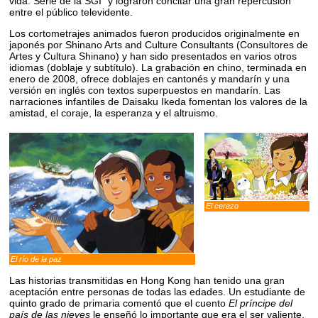
vida: Serie de la SGI" y lograron concitar una gran repercusión
entre el público televidente.
Los cortometrajes animados fueron producidos originalmente en
japonés por Shinano Arts and Culture Consultants (Consultores de
Artes y Cultura Shinano) y han sido presentados en varios otros
idiomas (doblaje y subtítulo). La grabación en chino, terminada en
enero de 2008, ofrece doblajes en cantonés y mandarín y una
versión en inglés con textos superpuestos en mandarín. Las
narraciones infantiles de Daisaku Ikeda fomentan los valores de la
amistad, el coraje, la esperanza y el altruismo.
El cerezo
El río de la paz
Las historias transmitidas en Hong Kong han tenido una gran
aceptación entre personas de todas las edades. Un estudiante de
quinto grado de primaria comentó que el cuento
El príncipe del
país de las nieves
le enseñó lo importante que era el ser valiente,