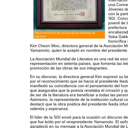
Internacio
una Conven
Jóvenes de
con la part
SGI. Concu
juvenil de
prefectura
encabezada
Placa honorífica de la Asociación Mundial de
Soka Gakk
Literatos
honorífica
Kim Cheon Woo, directora general de la Asociación Mun
Yamamoto, quien la aceptó en nombre del presidente 
La Asociación Mundial de Literatos es una red de escr
representación en setenta países, que fomenta las letr
promoción de las obras de sus integrantes.
En su discurso, la directora general Kim expresó su b
por el reconocimiento que se hacía al presidente Iked
manifestó su coincidencia con el pensamiento del ho
que aseguraba que la poesía revelaba el corazón y q
de ser de la literatura era beneficiar a todas las perso
Asimismo, la representante de la institución cultural 
destacó que la obra poética del presidente Ikeda inf
valentía y esperanza.
El líder de la SGI envió para la ocasión un discurso d
que fue leído por el vicepresidente Yamamoto. El señ
agradeció en su mensaje a la Asociación Mundial de L