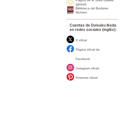
Página de la Soka Gakkai
(global)
Biblioteca del Budismo
Nichiren
Cuentas de Daisaku Ikeda
en redes sociales (inglés):
X oficial
Página oficial de
Facebook
Instagram oficial
Pinterest oficial