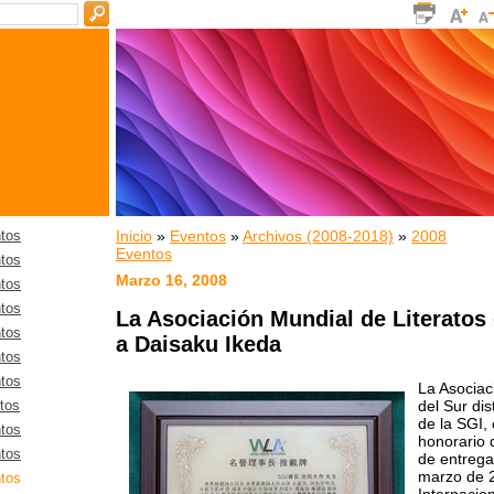
Inicio
»
Eventos
»
Archivos (2008-2018)
»
2008
tos
Eventos
tos
Marzo 16, 2008
tos
tos
La Asociación Mundial de Literatos
tos
a Daisaku Ikeda
tos
tos
La Asociac
del Sur di
tos
de la SGI, 
tos
honorario 
tos
de entrega
marzo de 2
tos