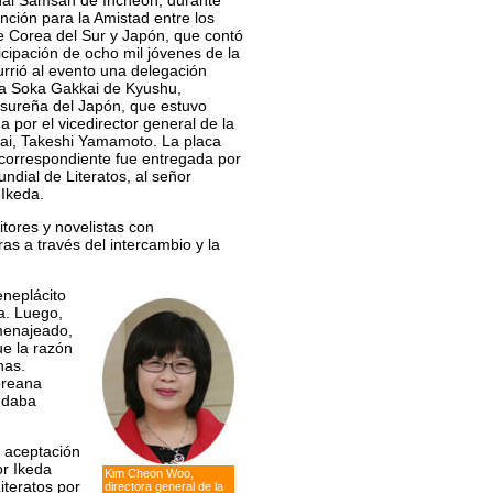
nal Samsan de Incheon, durante
ción para la Amistad entre los
 Corea del Sur y Japón, que contó
icipación de ocho mil jóvenes de la
rrió al evento una delegación
 la Soka Gakkai de Kyushu,
 sureña del Japón, que estuvo
 por el vicedirector general de la
ai, Takeshi Yamamoto. La placa
 correspondiente fue entregada por
dial de Literatos, al señor
Ikeda.
itores y novelistas con
as a través del intercambio y la
eneplácito
a. Luego,
menajeado,
ue la razón
nas.
coreana
undaba
e aceptación
or Ikeda
Kim Cheon Woo,
iteratos por
directora general de la