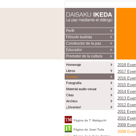
Perfil
Filósofo budista
Constructor de la paz
Educador
Promotor de la cultura
Homenaje
2018 Even
Libros
2017 Even
Eventos
2016 Even
Fotografía
2015 Even
Material audio-visual
2014 Even
Citas
2013 Even
Archivo
2012 Even
¡Jóvenes!
2011 Even
2010 Even
Página de T. Makiguchi
2009 Even
Página de Josei Toda
2008 Even