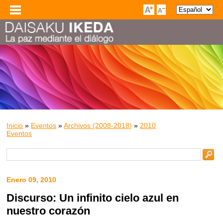
Inicio
»
Eventos
»
Archivos (2008-2018)
»
2010
Eventos
Enero 09, 2010
Discurso: Un infinito cielo azul en
nuestro corazón