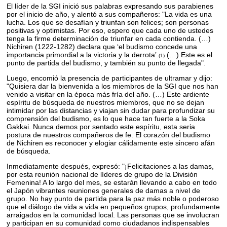
El líder de la SGI inició sus palabras expresando sus parabienes
por el inicio de año, y alentó a sus compañeros: "La vida es una
lucha. Los que se desafían y triunfan son felices; son personas
positivas y optimistas. Por eso, espero que cada uno de ustedes
tenga la firme determinación de triunfar en cada contienda. (…)
Nichiren (1222-1282) declara que ʻel budismo concede una
importancia primordial a la victoria y la derrotaʼ.
(…) Este es el
(1)
punto de partida del budismo, y también su punto de llegada".
Luego, encomió la presencia de participantes de ultramar y dijo:
"Quisiera dar la bienvenida a los miembros de la SGI que nos han
venido a visitar en la época más fría del año. (…) Este ardiente
espíritu de búsqueda de nuestros miembros, que no se dejan
intimidar por las distancias y viajan sin dudar para profundizar su
comprensión del budismo, es lo que hace tan fuerte a la Soka
Gakkai. Nunca demos por sentado este espíritu, esta seria
postura de nuestros compañeros de fe. El corazón del budismo
de Nichiren es reconocer y elogiar cálidamente este sincero afán
de búsqueda.
Inmediatamente después, expresó: "¡Felicitaciones a las damas,
por esta reunión nacional de líderes de grupo de la División
Femenina! A lo largo del mes, se estarán llevando a cabo en todo
el Japón vibrantes reuniones generales de damas a nivel de
grupo. No hay punto de partida para la paz más noble o poderoso
que el diálogo de vida a vida en pequeños grupos, profundamente
arraigados en la comunidad local. Las personas que se involucran
y participan en su comunidad como ciudadanos indispensables