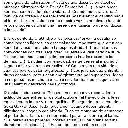
son dignas de admiración. Y esta es una descripción cabal de
nuestras miembros de la División Femenina. (…) La voz puede
ser una poderosa fuente de vitalidad. Cuando nuestra voz está
imbuida de coraje y de esperanza es posible abrir el camino hacia
el futuro. Por otro lado, cuando nuestra voz es anodina o falta de
brío, no podemos crear una marea de entusiasmo que conduzca
a la victoria".
El presidente de la SGI dijo a los jóvenes: "Si van a desafiarse
como jóvenes líderes, es especialmente importante que oren con
seriedad y asuman a pleno la responsabilidad. Transmitan sus
convicciones con total seguridad. Muestren el resultado de su fe.
Y sean personas capaces de merecerse la admiración de los
demás. (…) ¡Estudien con tenacidad, esfuércense al máximo y
lleguen a ser valores sobresalientes! Construyan una vida de la
cual sus padres estén orgullosos. (…) Los jóvenes que enfrentan
duros desafíos, pero luchan enérgicamente por superarlos, llegan
a ser personas mucho más capaces y fuertes que los que viven
una juventud despreocupada y cómoda".
Daisaku Ikeda aseveró: "Nichiren nos urge a vivir con la firme
actitud de que enfrentar los obstáculos en el trayecto de la fe es
equivalente a la paz y la tranquilidad. El segundo presidente de la
Soka Gakkai, Josei Toda, proclamó: ʻCuando deban afrontar
dificultades, háganlo con alegría. Pues es momento de demostrar
el poder de la fe. Es una oportunidad para transformar el karma.
Si superan estas pruebas, podrán acumular una buena fortuna
duradera e ilimitadaʼ. (…) Espero que se desafíen con la