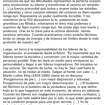
convicción de que las dificultades representan la perfecta ocasión
para revolucionar su interior y transformar el veneno en remedio.
(…) La fuerza primordial que activa y mueve todas las estrellas,
los planetas y otros cuerpos celestes del universo es
Nam-myoho-
renge-kyo
. Representa un poder realmente increíble. Y los
miembros de la SGI abrazamos la fe, justamente en esta
grandiosa Ley Mística; entonamos el ritmo más poderoso y
supremo de
Nam-myoho-renge-kyo
. No existe algo más fuerte y
poderoso. Orar es la clave para la victoria absoluta. Jamás
seremos vencidos. Cuando practicamos como enseña Nichiren,
brota un oleaje de energía y de bravura sin límites desde lo más
profundo de nuestro ser".
Luego, en torno a la responsabilidad de los líderes de la
organización, el presidente Ikeda enfatizó: "Es importante que los
líderes tomen la iniciativa y conversen con la mayor cantidad de
personas posible. Esto les dará un medio para enriquecer su
personalidad y llegar a ser líderes inspiradores. Sin iniciativa no
hay victoria. Sin espíritu de lucha, no hay fe. Sea cual fuere la
situación, no se rindan al miedo. Salgan al frente con valor. (…)
Martin Luther King (1929-1968) clamó en un discurso:
ʻPongámonos de pie (…) con mejor disposición y voluntad.
Pongámonos de pide con mayor determinaciónʼ. (…) El budismo
de Nichiren es el budismo de la verdadera causa; lo que define
todo es lo que hagamos en este momento, de ahora en adelante.
Cuando los líderes son negligentes o excesivamente confiados, y
suponen que todo saldrá bien por sí solo, lo que están generando
es la condición propicia para una gran derrota. (…) Yo he