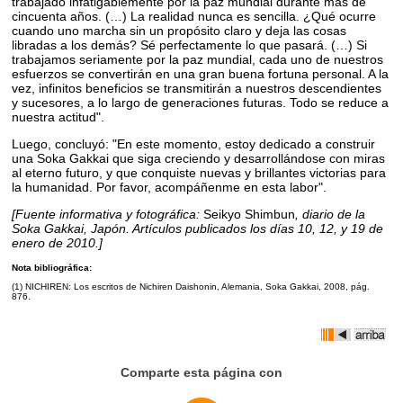
trabajado infatigablemente por la paz mundial durante más de
cincuenta años. (…) La realidad nunca es sencilla. ¿Qué ocurre
cuando uno marcha sin un propósito claro y deja las cosas
libradas a los demás? Sé perfectamente lo que pasará. (…) Si
trabajamos seriamente por la paz mundial, cada uno de nuestros
esfuerzos se convertirán en una gran buena fortuna personal. A la
vez, infinitos beneficios se transmitirán a nuestros descendientes
y sucesores, a lo largo de generaciones futuras. Todo se reduce a
nuestra actitud".
Luego, concluyó: "En este momento, estoy dedicado a construir
una Soka Gakkai que siga creciendo y desarrollándose con miras
al eterno futuro, y que conquiste nuevas y brillantes victorias para
la humanidad. Por favor, acompáñenme en esta labor".
[Fuente informativa y fotográfica:
Seikyo Shimbun
, diario de la
Soka Gakkai, Japón. Artículos publicados los días 10, 12, y 19 de
enero de 2010.]
Nota bibliográfica:
(1) NICHIREN: Los escritos de Nichiren Daishonin, Alemania, Soka Gakkai, 2008, pág.
876.
Comparte esta página con