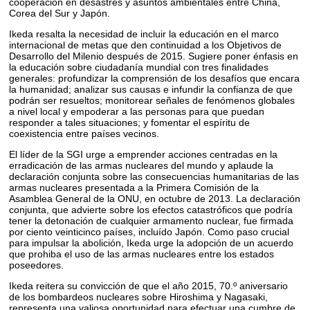
cooperación en desastres y asuntos ambientales entre China,
Corea del Sur y Japón.
Ikeda resalta la necesidad de incluir la educación en el marco
internacional de metas que den continuidad a los Objetivos de
Desarrollo del Milenio después de 2015. Sugiere poner énfasis en
la educación sobre ciudadanía mundial con tres finalidades
generales: profundizar la comprensión de los desafíos que encara
la humanidad; analizar sus causas e infundir la confianza de que
podrán ser resueltos; monitorear señales de fenómenos globales
a nivel local y empoderar a las personas para que puedan
responder a tales situaciones; y fomentar el espíritu de
coexistencia entre países vecinos.
El líder de la SGI urge a emprender acciones centradas en la
erradicación de las armas nucleares del mundo y aplaude la
declaración conjunta sobre las consecuencias humanitarias de las
armas nucleares presentada a la Primera Comisión de la
Asamblea General de la ONU, en octubre de 2013. La declaración
conjunta, que advierte sobre los efectos catastróficos que podría
tener la detonación de cualquier armamento nuclear, fue firmada
por ciento veinticinco países, incluído Japón. Como paso crucial
para impulsar la abolición, Ikeda urge la adopción de un acuerdo
que prohiba el uso de las armas nucleares entre los estados
poseedores.
Ikeda reitera su convicción de que el año 2015, 70.º aniversario
de los bombardeos nucleares sobre Hiroshima y Nagasaki,
representa una valiosa oportunidad para efectuar una cumbre de