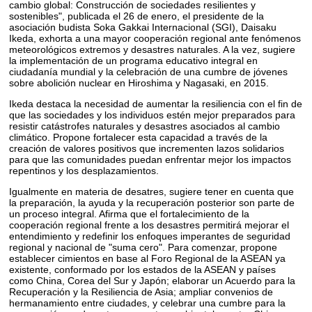
cambio global: Construcción de sociedades resilientes y
sostenibles", publicada el 26 de enero, el presidente de la
asociación budista Soka Gakkai Internacional (SGI), Daisaku
Ikeda, exhorta a una mayor cooperación regional ante fenómenos
meteorológicos extremos y desastres naturales. A la vez, sugiere
la implementación de un programa educativo integral en
ciudadanía mundial y la celebración de una cumbre de jóvenes
sobre abolición nuclear en Hiroshima y Nagasaki, en 2015.
Ikeda destaca la necesidad de aumentar la resiliencia con el fin de
que las sociedades y los individuos estén mejor preparados para
resistir catástrofes naturales y desastres asociados al cambio
climático. Propone fortalecer esta capacidad a través de la
creación de valores positivos que incrementen lazos solidarios
para que las comunidades puedan enfrentar mejor los impactos
repentinos y los desplazamientos.
Igualmente en materia de desatres, sugiere tener en cuenta que
la preparación, la ayuda y la recuperación posterior son parte de
un proceso integral. Afirma que el fortalecimiento de la
cooperación regional frente a los desastres permitirá mejorar el
entendimiento y redefinir los enfoques imperantes de seguridad
regional y nacional de "suma cero". Para comenzar, propone
establecer cimientos en base al Foro Regional de la ASEAN ya
existente, conformado por los estados de la ASEAN y países
como China, Corea del Sur y Japón; elaborar un Acuerdo para la
Recuperación y la Resiliencia de Asia; ampliar convenios de
hermanamiento entre ciudades, y celebrar una cumbre para la