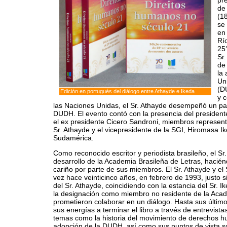
pr
de
(1
se 
en
Rí
25
Sr
de
la
Un
(D
Edición en portugués del diálogo entre Athayde e Ikeda
y 
las Naciones Unidas, el Sr. Athayde desempeñó un pape
DUDH. El evento contó con la presencia del presiden
el ex presidente Cicero Sandroni, miembros representa
Sr. Athayde y el vicepresidente de la SGI, Hiromasa I
Sudamérica.
Como reconocido escritor y periodista brasileño, el S
desarrollo de la Academia Brasileña de Letras, haci
cariño por parte de sus miembros. El Sr. Athayde y el 
vez hace veinticinco años, en febrero de 1993, justo s
del Sr. Athayde, coincidiendo con la estancia del Sr. 
la designación como miembro no residente de la Ac
prometieron colaborar en un diálogo. Hasta sus últim
sus energías a terminar el libro a través de entrevis
temas como la historia del movimiento de derechos
adopción de la DUDH, así como sus puntos de vista s