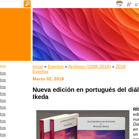
Inicio
»
Eventos
»
Archivos (2008-2018)
»
2018
tos
Eventos
tos
Marzo 02, 2018
tos
tos
Nueva edición en portugués del diá
tos
Ikeda
tos
tos
RÍ
edi
tos
nu
tos
Di
tos
en 
un
tos