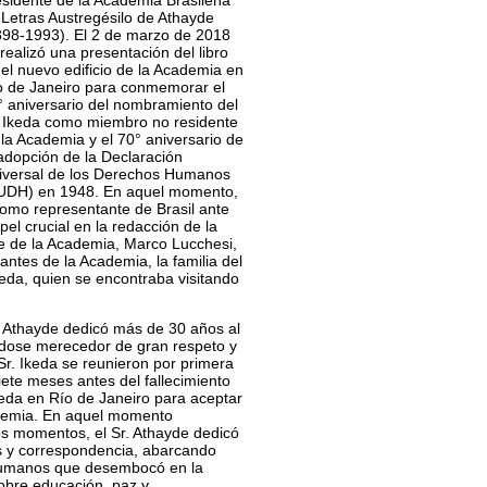
esidente de la Academia Brasileña
 Letras Austregésilo de Athayde
898-1993). El 2 de marzo de 2018
realizó una presentación del libro
 el nuevo edificio de la Academia en
o de Janeiro para conmemorar el
° aniversario del nombramiento del
. Ikeda como miembro no residente
 la Academia y el 70° aniversario de
 adopción de la Declaración
iversal de los Derechos Humanos
UDH) en 1948. En aquel momento,
como representante de Brasil ante
l crucial en la redacción de la
te de la Academia, Marco Lucchesi,
ntes de la Academia, la familia del
keda, quien se encontraba visitando
r. Athayde dedicó más de 30 años al
éndose merecedor de gran respeto y
Sr. Ikeda se reunieron por primera
iete meses antes del fallecimiento
Ikeda en Río de Janeiro para aceptar
ademia. En aquel momento
os momentos, el Sr. Athayde dedicó
tas y correspondencia, abarcando
 humanos que desembocó en la
obre educación, paz y