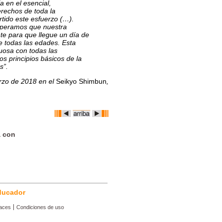
 en el esencial,
erechos de toda la
ido este esfuerzo (…).
speramos que nuestra
te para que llegue un día de
e todas las edades. Esta
tuosa con todas las
os principios básicos de la
s”.
arzo de 2018 en el
Seikyo Shimbun
,
a con
ducador
aces
Condiciones de uso