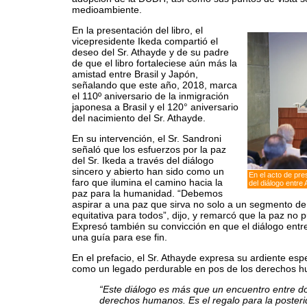
medioambiente.
En la presentación del libro, el
vicepresidente Ikeda compartió el
deseo del Sr. Athayde y de su padre
de que el libro fortaleciese aún más la
amistad entre Brasil y Japón,
señalando que este año, 2018, marca
el 110º aniversario de la inmigración
japonesa a Brasil y el 120° aniversario
del nacimiento del Sr. Athayde.
En su intervención, el Sr. Sandroni
señaló que los esfuerzos por la paz
del Sr. Ikeda a través del diálogo
sincero y abierto han sido como un
En el acto de pre
faro que ilumina el camino hacia la
del diálogo entre
paz para la humanidad. “Debemos
aspirar a una paz que sirva no solo a un segmento de 
equitativa para todos”, dijo, y remarcó que la paz no pu
Expresó también su convicción en que el diálogo entr
una guía para ese fin.
En el prefacio, el Sr. Athayde expresa su ardiente es
como un legado perdurable en pos de los derechos 
“Este diálogo es más que un encuentro entre d
derechos humanos. Es el regalo para la posteri