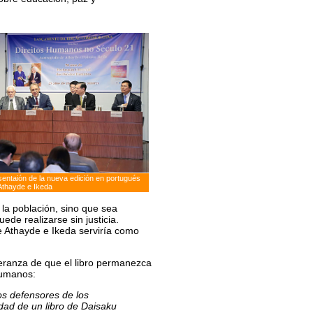
sentaión de la nueva edición en portugués
 Athayde e Ikeda
la población, sino que sea
ede realizarse sin justicia.
e Athayde e Ikeda serviría como
peranza de que el libro permanezca
humanos:
os defensores de los
dad de un libro de Daisaku