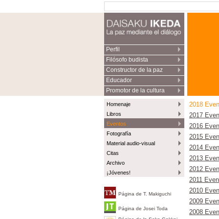
Perfil
Filósofo budista
Constructor de la paz
Educador
Promotor de la cultura
Homenaje
2018 Even
Libros
2017 Even
Eventos
2016 Even
Fotografía
2015 Even
Material audio-visual
2014 Even
Citas
2013 Even
Archivo
2012 Even
¡Jóvenes!
2011 Even
2010 Even
Página de T. Makiguchi
2009 Even
Página de Josei Toda
2008 Even