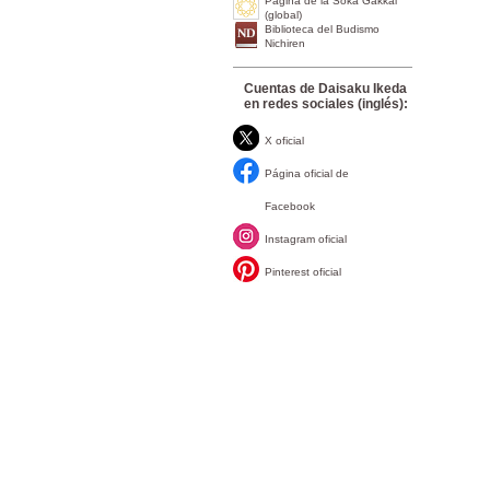
Página de la Soka Gakkai
(global)
Biblioteca del Budismo
Nichiren
Cuentas de Daisaku Ikeda
en redes sociales (inglés):
X oficial
Página oficial de
Facebook
Instagram oficial
Pinterest oficial