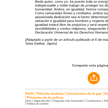
Ikeda quien, como yo, ha puesto toda su energía
indispensable y noble trabajo de proteger los d
humanidad. Ambos, en igualdad, hemos compart
Como camaradas firmes y confiados, ambos e
apasionada dedicación sea el factor determinan
salvación e igualdad para hombres y mujeres d
igualdad estará libre de prejuicios y será respe
sensibilidades y credos religiosos, asegurando l
Declaración Universal de los Derechos Humano
[Adaptado a partir de un artículo publicado el 6 de m
Soka Gakkai, Japón]
Comparte esta págin
Perfil
Filósofo budista
Constructor de la paz
E
Promotor de la cultura
Inicio
Mapa del sitio
Preguntas más frecuentes
Contáctenos
Enl
Política de
cookies