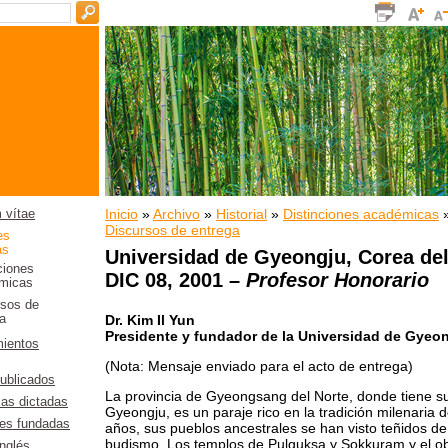
Inicio
»
Archivo
»
Historial
»
Distinciones académicas
 vítae
Discursos de entrega
es
as
Universidad de Gyeongju
, Corea de
ciones
DIC 08, 2001 –
Profesor Honorario
micas
rsos de
a
Dr. Kim Il Yun
Presidente y fundador de la Universidad de Gyeo
ientos
(Nota: Mensaje enviado para el acto de entrega)
publicados
La provincia de Gyeongsang del Norte, donde tiene su
ias dictadas
Gyeongju, es un paraje rico en la tradición milenaria de 
nes fundadas
años, sus pueblos ancestrales se han visto teñidos de l
budismo. Los templos de Pulguksa y Sokkuram y el o
inglés