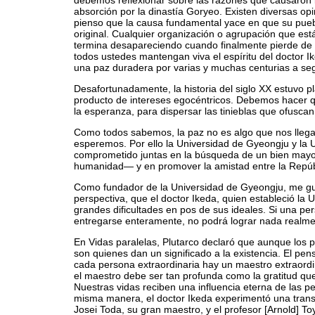
debemos reflexionar sobre las razones que causaron la
absorción por la dinastía Goryeo. Existen diversas op
pienso que la causa fundamental yace en que su puebl
original. Cualquier organización o agrupación que está
termina desapareciendo cuando finalmente pierde de vis
todos ustedes mantengan viva el espíritu del doctor I
una paz duradera por varias y muchas centurias a seg
Desafortunadamente, la historia del siglo XX estuvo 
producto de intereses egocéntricos. Debemos hacer qu
la esperanza, para dispersar las tinieblas que ofusca
Como todos sabemos, la paz no es algo que nos lleg
esperemos. Por ello la Universidad de Gyeongju y la 
comprometido juntas en la búsqueda de un bien mayor
humanidad— y en promover la amistad entre la Repúb
Como fundador de la Universidad de Gyeongju, me gu
perspectiva, que el doctor Ikeda, quien estableció la
grandes dificultades en pos de sus ideales. Si una pe
entregarse enteramente, no podrá lograr nada realmen
En Vidas paralelas, Plutarco declaró que aunque los p
son quienes dan un significado a la existencia. El pen
cada persona extraordinaria hay un maestro extraordin
el maestro debe ser tan profunda como la gratitud qu
Nuestras vidas reciben una influencia eterna de las 
misma manera, el doctor Ikeda experimentó una trans
Josei Toda, su gran maestro, y el profesor [Arnold] T