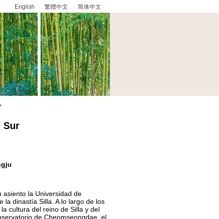
English
繁體中文
简体中文
»
l Sur
ngju
 asiento la Universidad de
la dinastía Silla. A lo largo de los
a cultura del reino de Silla y del
bservatorio de Cheomseongdae, el