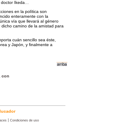
l doctor Ikeda…
cciones en la política son
incido enteramente con la
única vía que llevará al género
 dicho camino de la amistad para
orta cuán sencillo sea éste,
orea y Japón, y finalmente a
a con
ducador
aces
Condiciones de uso