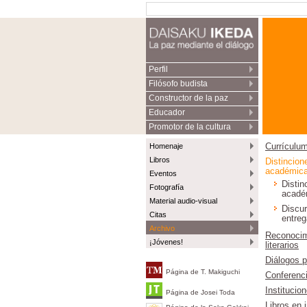
Perfil
Filósofo budista
Constructor de la paz
Educador
Promotor de la cultura
Homenaje
Currículum
Libros
Distincion
académic
Eventos
Distin
Fotografía
acadé
Material audio-visual
Discu
Citas
entreg
Archivo
Reconocim
¡Jóvenes!
literarios
Diálogos 
Página de T. Makiguchi
Conferenc
Institucio
Página de Josei Toda
Libros en 