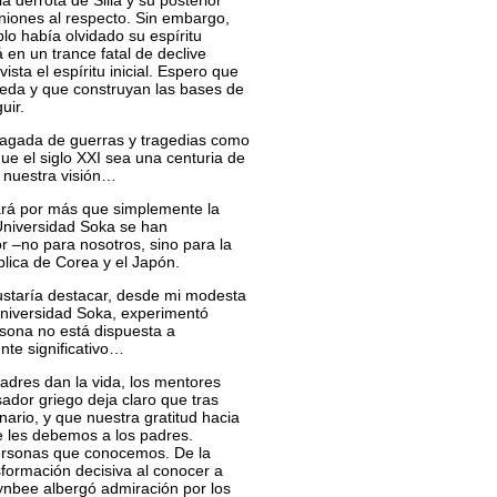
 derrota de Silla y su posterior
iniones al respecto. Sin embargo,
o había olvidado su espíritu
 en un trance fatal de declive
ta el espíritu inicial. Espero que
keda y que construyan las bases de
uir.
plagada de guerras y tragedias como
e el siglo XXI sea una centuria de
n nuestra visión…
ará por más que simplemente la
Universidad Soka se han
 –no para nosotros, sino para la
lica de Corea y el Japón.
staría destacar, desde mi modesta
 Universidad Soka, experimentó
rsona no está dispuesta a
te significativo…
adres dan la vida, los mentores
sador griego deja claro que tras
ario, y que nuestra gratitud hacia
e les debemos a los padres.
personas que conocemos. De la
formación decisiva al conocer a
oynbee albergó admiración por los