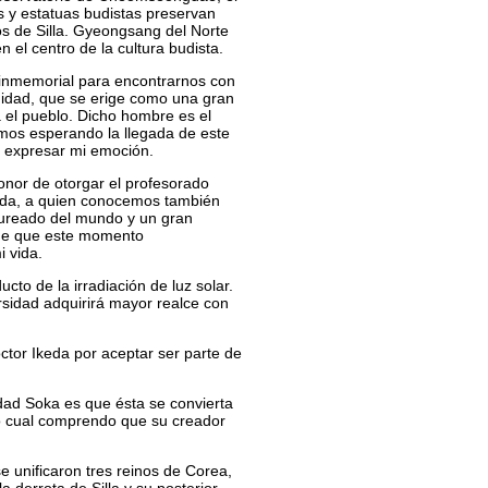
s y estatuas budistas preservan
pos de Silla. Gyeongsang del Norte
n el centro de la cultura budista.
 inmemorial para encontrarnos con
idad, que se erige como una gran
 el pueblo. Dicho hombre es el
mos esperando la llegada de este
a expresar mi emoción.
nor de otorgar el profesorado
keda, a quien conocemos también
aureado del mundo y un gran
 de que este momento
 vida.
cto de la irradiación de luz solar.
rsidad adquirirá mayor realce con
tor Ikeda por aceptar ser parte de
idad Soka es que ésta se convierta
lo cual comprendo que su creador
 se unificaron tres reinos de Corea,