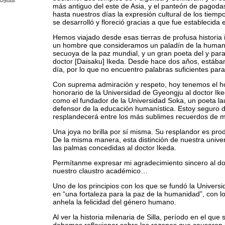
más antiguo del este de Asia, y el panteón de pagoda
hasta nuestros días la expresión cultural de los tiem
se desarrolló y floreció gracias a que fue establecida e
Hemos viajado desde esas tierras de profusa historia
un hombre que consideramos un paladín de la human
secuoya de la paz mundial, y un gran poeta del y para
doctor [Daisaku] Ikeda. Desde hace dos años, estába
día, por lo que no encuentro palabras suficientes par
Con suprema admiración y respeto, hoy tenemos el ho
honorario de la Universidad de Gyeongju al doctor I
como el fundador de la Universidad Soka, un poeta l
defensor de la educación humanística. Estoy seguro
resplandecerá entre los más sublimes recuerdos de mi
Una joya no brilla por sí misma. Su resplandor es produ
De la misma manera, esta distinción de nuestra unive
las palmas concedidas al doctor Ikeda.
Permítanme expresar mi agradecimiento sincero al doc
nuestro claustro académico…
Uno de los principios con los que se fundó la Univers
en “una fortaleza para la paz de la humanidad”, con 
anhela la felicidad del género humano.
Al ver la historia milenaria de Silla, período en el que