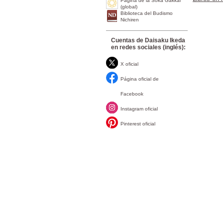
Página de la Soka Gakkai
(global)
Biblioteca del Budismo
Nichiren
Cuentas de Daisaku Ikeda
en redes sociales (inglés):
X oficial
Página oficial de
Facebook
Instagram oficial
Pinterest oficial