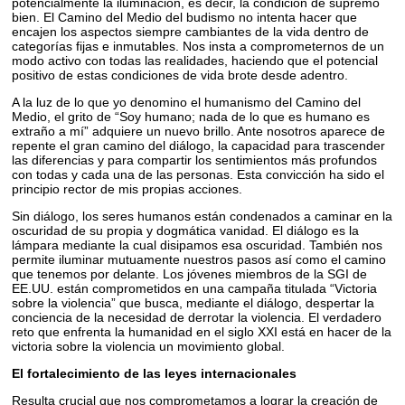
potencialmente la iluminación, es decir, la condición de supremo
bien. El Camino del Medio del budismo no intenta hacer que
encajen los aspectos siempre cambiantes de la vida dentro de
categorías fijas e inmutables. Nos insta a comprometernos de un
modo activo con todas las realidades, haciendo que el potencial
positivo de estas condiciones de vida brote desde adentro.
A la luz de lo que yo denomino el humanismo del Camino del
Medio, el grito de “Soy humano; nada de lo que es humano es
extraño a mí” adquiere un nuevo brillo. Ante nosotros aparece de
repente el gran camino del diálogo, la capacidad para trascender
las diferencias y para compartir los sentimientos más profundos
con todas y cada una de las personas. Esta convicción ha sido el
principio rector de mis propias acciones.
Sin diálogo, los seres humanos están condenados a caminar en la
oscuridad de su propia y dogmática vanidad. El diálogo es la
lámpara mediante la cual disipamos esa oscuridad. También nos
permite iluminar mutuamente nuestros pasos así como el camino
que tenemos por delante. Los jóvenes miembros de la SGI de
EE.UU. están comprometidos en una campaña titulada “Victoria
sobre la violencia” que busca, mediante el diálogo, despertar la
conciencia de la necesidad de derrotar la violencia. El verdadero
reto que enfrenta la humanidad en el siglo XXI está en hacer de la
victoria sobre la violencia un movimiento global.
El fortalecimiento de las leyes internacionales
Resulta crucial que nos comprometamos a lograr la creación de