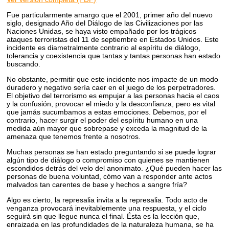
Fue particularmente amargo que el 2001, primer año del nuevo
siglo, designado Año del Diálogo de las Civilizaciones por las
Naciones Unidas, se haya visto empañado por los trágicos
ataques terroristas del 11 de septiembre en Estados Unidos. Este
incidente es diametralmente contrario al espíritu de diálogo,
tolerancia y coexistencia que tantas y tantas personas han estado
buscando.
No obstante, permitir que este incidente nos impacte de un modo
duradero y negativo sería caer en el juego de los perpetradores.
El objetivo del terrorismo es empujar a las personas hacia el caos
y la confusión, provocar el miedo y la desconfianza, pero es vital
que jamás sucumbamos a estas emociones. Debemos, por el
contrario, hacer surgir el poder del espíritu humano en una
medida aún mayor que sobrepase y exceda la magnitud de la
amenaza que tenemos frente a nosotros.
Muchas personas se han estado preguntando si se puede lograr
algún tipo de diálogo o compromiso con quienes se mantienen
escondidos detrás del velo del anonimato. ¿Qué pueden hacer las
personas de buena voluntad, cómo van a responder ante actos
malvados tan carentes de base y hechos a sangre fría?
Algo es cierto, la represalia invita a la represalia. Todo acto de
venganza provocará inevitablemente una respuesta, y el ciclo
seguirá sin que llegue nunca el final. Ésta es la lección que,
enraizada en las profundidades de la naturaleza humana, se ha