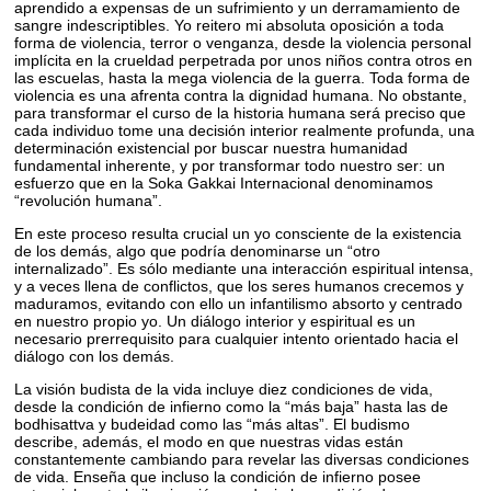
aprendido a expensas de un sufrimiento y un derramamiento de
sangre indescriptibles. Yo reitero mi absoluta oposición a toda
forma de violencia, terror o venganza, desde la violencia personal
implícita en la crueldad perpetrada por unos niños contra otros en
las escuelas, hasta la mega violencia de la guerra. Toda forma de
violencia es una afrenta contra la dignidad humana. No obstante,
para transformar el curso de la historia humana será preciso que
cada individuo tome una decisión interior realmente profunda, una
determinación existencial por buscar nuestra humanidad
fundamental inherente, y por transformar todo nuestro ser: un
esfuerzo que en la Soka Gakkai Internacional denominamos
“revolución humana”.
En este proceso resulta crucial un yo consciente de la existencia
de los demás, algo que podría denominarse un “otro
internalizado”. Es sólo mediante una interacción espiritual intensa,
y a veces llena de conflictos, que los seres humanos crecemos y
maduramos, evitando con ello un infantilismo absorto y centrado
en nuestro propio yo. Un diálogo interior y espiritual es un
necesario prerrequisito para cualquier intento orientado hacia el
diálogo con los demás.
La visión budista de la vida incluye diez condiciones de vida,
desde la condición de infierno como la “más baja” hasta las de
bodhisattva y budeidad como las “más altas”. El budismo
describe, además, el modo en que nuestras vidas están
constantemente cambiando para revelar las diversas condiciones
de vida. Enseña que incluso la condición de infierno posee