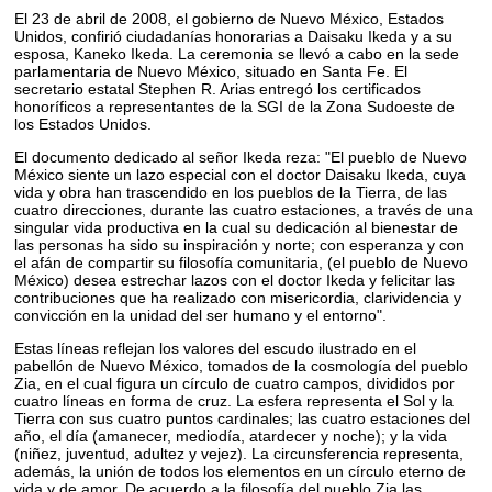
El 23 de abril de 2008, el gobierno de Nuevo México, Estados
Unidos, confirió ciudadanías honorarias a Daisaku Ikeda y a su
esposa, Kaneko Ikeda. La ceremonia se llevó a cabo en la sede
parlamentaria de Nuevo México, situado en Santa Fe. El
secretario estatal Stephen R. Arias entregó los certificados
honoríficos a representantes de la SGI de la Zona Sudoeste de
los Estados Unidos.
El documento dedicado al señor Ikeda reza: "El pueblo de Nuevo
México siente un lazo especial con el doctor Daisaku Ikeda, cuya
vida y obra han trascendido en los pueblos de la Tierra, de las
cuatro direcciones, durante las cuatro estaciones, a través de una
singular vida productiva en la cual su dedicación al bienestar de
las personas ha sido su inspiración y norte; con esperanza y con
el afán de compartir su filosofía comunitaria, (el pueblo de Nuevo
México) desea estrechar lazos con el doctor Ikeda y felicitar las
contribuciones que ha realizado con misericordia, clarividencia y
convicción en la unidad del ser humano y el entorno".
Estas líneas reflejan los valores del escudo ilustrado en el
pabellón de Nuevo México, tomados de la cosmología del pueblo
Zia, en el cual figura un círculo de cuatro campos, divididos por
cuatro líneas en forma de cruz. La esfera representa el Sol y la
Tierra con sus cuatro puntos cardinales; las cuatro estaciones del
año, el día (amanecer, mediodía, atardecer y noche); y la vida
(niñez, juventud, adultez y vejez). La circunsferencia representa,
además, la unión de todos los elementos en un círculo eterno de
vida y de amor. De acuerdo a la filosofía del pueblo Zia las