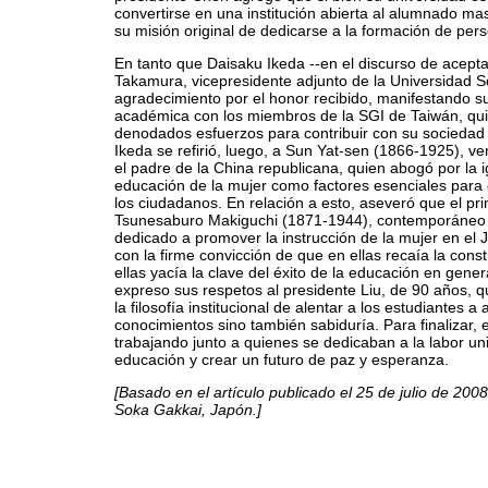
convertirse en una institución abierta al alumnado ma
su misión original de dedicarse a la formación de per
En tanto que Daisaku Ikeda --en el discurso de acept
Takamura, vicepresidente adjunto de la Universidad S
agradecimiento por el honor recibido, manifestando s
académica con los miembros de la SGI de Taiwán, qui
denodados esfuerzos para contribuir con su sociedad 
Ikeda se refirió, luego, a Sun Yat-sen (1866-1925), 
el padre de la China republicana, quien abogó por la 
educación de la mujer como factores esenciales para 
los ciudadanos. En relación a esto, aseveró que el pr
Tsunesaburo Makiguchi (1871-1944), contemporáneo 
dedicado a promover la instrucción de la mujer en el 
con la firme convicción de que en ellas recaía la cons
ellas yacía la clave del éxito de la educación en gene
expreso sus respetos al presidente Liu, de 90 años, q
la filosofía institucional de alentar a los estudiantes a
conocimientos sino también sabiduría. Para finalizar, 
trabajando junto a quienes se dedicaban a la labor un
educación y crear un futuro de paz y esperanza.
[Basado en el artículo publicado el 25 de julio de 200
Soka Gakkai, Japón.]