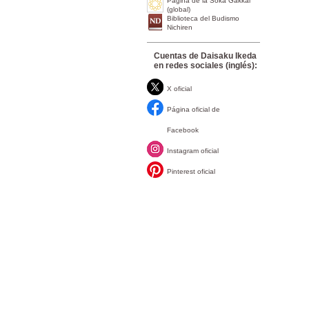
Página de la Soka Gakkai
(global)
Biblioteca del Budismo
Nichiren
Cuentas de Daisaku Ikeda
en redes sociales (inglés):
X oficial
Página oficial de
Facebook
Instagram oficial
Pinterest oficial