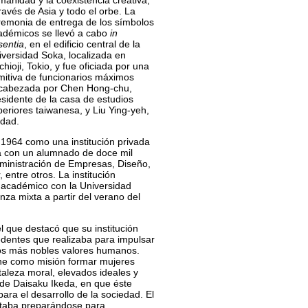
manidad y la coexistencia creativa,
ravés de Asia y todo el orbe. La
remonia de entrega de los símbolos
adémicos se llevó a cabo
in
sentia
, en el edificio central de la
iversidad Soka, localizada en
hioji, Tokio, y fue oficiada por una
mitiva de funcionarios máximos
cabezada por Chen Hong-chu,
esidente de la casa de estudios
periores taiwanesa, y Liu Ying-yeh,
idad.
 1964 como una institución privada
a con un alumnado de doce mil
dministración de Empresas, Diseño,
entre otros. La institución
 académico con la Universidad
za mixta a partir del verano del
l que destacó que su institución
edentes que realizaba para impulsar
 los más nobles valores humanos.
ene como misión formar mujeres
taleza moral, elevados ideales y
 de Daisaku Ikeda, en que éste
ara el desarrollo de la sociedad. El
staba preparándose para