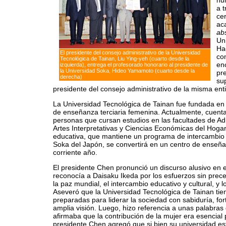
hu
a t
ce
ac
ab
Un
Hac
El presidente del consejo administrativo de la Universidad
co
Tecnológica de Tainan, Liu Ying-yeh (cuarto desde la
en
izquierda), entrega el profesorado honorario al presidente de
la Universidad Soka, Hideo Yamamoto (cuarto desde la
pr
derecha)
su
presidente del consejo administrativo de la misma ent
La Universidad Tecnológica de Tainan fue fundada en
de enseñanza terciaria femenina. Actualmente, cuent
personas que cursan estudios en las facultades de A
Artes Interpretativas y Ciencias Económicas del Hogar, 
educativa, que mantiene un programa de intercambio
Soka del Japón, se convertirá en un centro de enseñan
corriente año.
El presidente Chen pronunció un discurso alusivo en e
reconocía a Daisaku Ikeda por los esfuerzos sin prec
la paz mundial, el intercambio educativo y cultural, y
Aseveró que la Universidad Tecnológica de Tainan ti
preparadas para liderar la sociedad con sabiduría, for
amplia visión. Luego, hizo referencia a unas palabras
afirmaba que la contribución de la mujer era esencial p
presidente Chen agregó que si bien su universidad e