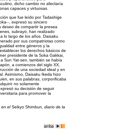
sculino, dicho cambio no afectaría
sonas capaces y virtuosas.
ación que fue leído por Tadashige
oka--, expresó su sincero
u deseo de compartir la presea
enes, subrayó, han realizado
a lo largo de los años. Daisaku
venerado por sus compatriotas como
igualdad entre géneros y la
establecer los derechos básicos de
imer presidente de la Soka Gakkai,
a Sun Yat-sen, también se había
Japón, a comienzos del siglo XX,
trucción de una sociedad ideal y en
ral. Asimismo, Daisaku Ikeda hizo
uien, en sus palabras, corporificaba
 adquirir no solamente
expresó su decisión de seguir
iversitaria para promover la
8 en el
Seikyo Shimbun
, diario de la