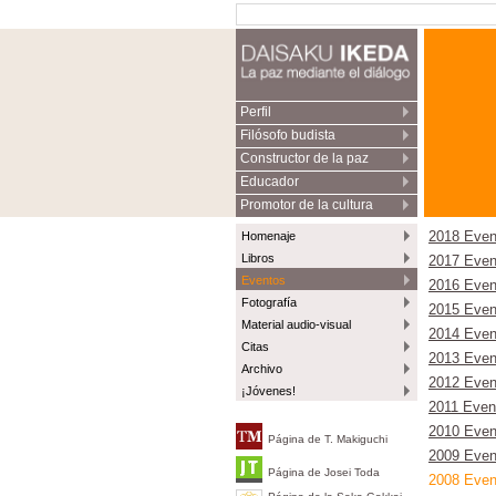
Perfil
Filósofo budista
Constructor de la paz
Educador
Promotor de la cultura
Homenaje
2018 Even
Libros
2017 Even
Eventos
2016 Even
Fotografía
2015 Even
Material audio-visual
2014 Even
Citas
2013 Even
Archivo
2012 Even
¡Jóvenes!
2011 Even
2010 Even
Página de T. Makiguchi
2009 Even
Página de Josei Toda
2008 Even