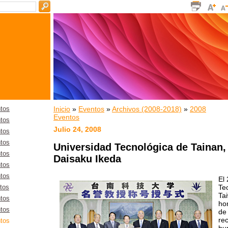
Inicio
»
Eventos
»
Archivos (2008-2018)
»
2008
tos
Eventos
tos
Julio 24, 2008
tos
tos
Universidad Tecnológica de Tainan,
tos
Daisaku Ikeda
tos
tos
El 
Te
tos
Ta
tos
ho
tos
de
re
tos