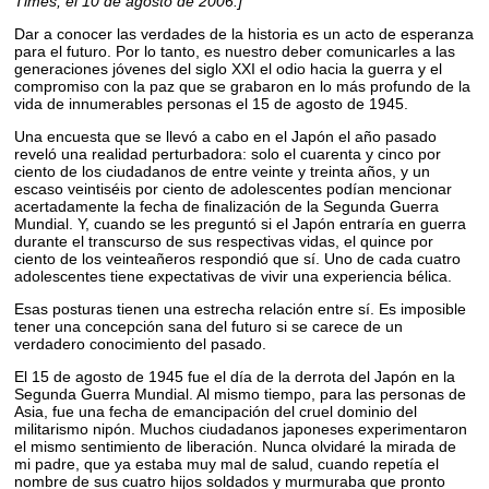
Times, el 10 de agosto de 2006.]
Dar a conocer las verdades de la historia es un acto de esperanza
para el futuro. Por lo tanto, es nuestro deber comunicarles a las
generaciones jóvenes del siglo XXI el odio hacia la guerra y el
compromiso con la paz que se grabaron en lo más profundo de la
vida de innumerables personas el 15 de agosto de 1945.
Una encuesta que se llevó a cabo en el Japón el año pasado
reveló una realidad perturbadora: solo el cuarenta y cinco por
ciento de los ciudadanos de entre veinte y treinta años, y un
escaso veintiséis por ciento de adolescentes podían mencionar
acertadamente la fecha de finalización de la Segunda Guerra
Mundial. Y, cuando se les preguntó si el Japón entraría en guerra
durante el transcurso de sus respectivas vidas, el quince por
ciento de los veinteañeros respondió que sí. Uno de cada cuatro
adolescentes tiene expectativas de vivir una experiencia bélica.
Esas posturas tienen una estrecha relación entre sí. Es imposible
tener una concepción sana del futuro si se carece de un
verdadero conocimiento del pasado.
El 15 de agosto de 1945 fue el día de la derrota del Japón en la
Segunda Guerra Mundial. Al mismo tiempo, para las personas de
Asia, fue una fecha de emancipación del cruel dominio del
militarismo nipón. Muchos ciudadanos japoneses experimentaron
el mismo sentimiento de liberación. Nunca olvidaré la mirada de
mi padre, que ya estaba muy mal de salud, cuando repetía el
nombre de sus cuatro hijos soldados y murmuraba que pronto