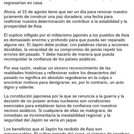
regresarían en casa.
Ahora, el 15 de agosto tiene que ser un día para renovar nuestro
juramento de construir una paz duradera; una fecha para
reafirmar nuestra determinación de contribuir a la estabilidad y la
prosperidad de Asia.
El suplicio infligido por el militarismo japonés a los pueblos de Asia
es demasiado enorme y profundo para que pueda ser reparado
alguna vez. El Japón debe probar, con palabras claras y acciones
decididas, la veracidad de su compromiso de jamás repetir los
errores del pasado. Y debe hacerlo de manera que pueda
reconquistar la confianza de los países asiáticos.
Por esa razón, realizar un sincero reconocimiento de las
realidades históricas y reflexionar sobre los desaciertos del
pasado no significa en absoluto regodearse en la culpa o
encontrar motivos para denigrarse; es, por lo contrario, un acto
digno y valiente.
La constitución japonesa por la que se renuncia a la guerra y la
decisión de no poseer armas nucleares son condiciones
esenciales para establecer lazos de confianza con nuestros
vecinos asiáticos. Si cualquiera de ellas se malograra, de
inmediato se incrementaría la inestabilidad regional, y la
seguridad del Japón se vería en jaque.
Los beneficios que el Japón ha recibido de Asia son
inmensurables. El cultivo irrigado del arroz, el sistema de escritura