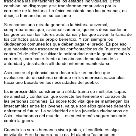
trascienda las limitaciones de los estados individuales. Estos
cambian, se disgregan y se transforman empujados por la
corriente de la historia. Lo único constante son las personas, es
decir, la humanidad en su conjunto.
Si echamos una mirada general a la historia universal,
comprobaremos que, sistemáticamente, quienes desencadenan
las guerras son los líderes autoritarios y los que avivan la llama de
los conflictos para su propio beneficio. Y son siempre los
ciudadanos comunes los que deben pagar el precio. Es por eso
que necesitamos trascender las confrontaciones de “nuestro país”
contra “el de ellos” y cultivar la solidaridad entre la gente común y
corriente, para hacer frente a los abusos demoníacos de la
autoridad y desafiarlos allí donde intenten manifestarse.
Asia posee el potencial para desarrollar un modelo que
evolucione de un sistema centrado en los intereses nacionales
hacia uno basado en las necesidades del pueblo.
Es imprescindible construir una sólida trama de múltiples capas
de amistad y confianza, que conecte fuertemente el corazón de
las personas comunes. Es sobre todo vital que se mantengan los
intercambios entre los jóvenes, ya que son ellos quienes deberán
enfrentar el futuro. La solidaridad de los juveniles ciudadanos de
Asia –ciudadanos del mundo— es nuestro más seguro baluarte
contra la guerra.
Cuando los seres humanos viven juntos, el conflicto es algo
inevitable. Pero la guerra no lo es. El planteo “estamos en