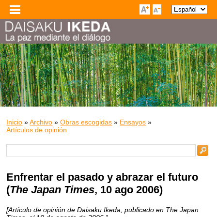
Inicio
»
Archivo
»
Obras escogidas
»
Ensayos
»
Artículos de opinión
Enfrentar el pasado y abrazar el futuro
(
The Japan Times
, 10 ago 2006)
[Artículo de opinión de Daisaku Ikeda, publicado en The Japan