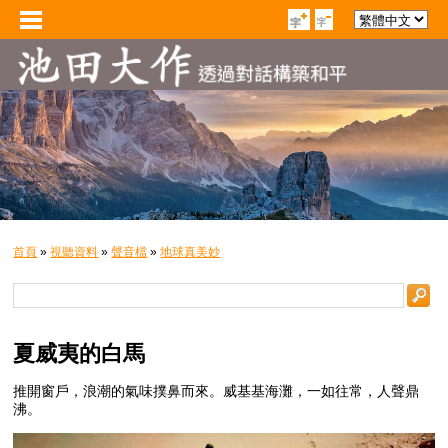
首頁
»
視聽資料
»
聲音檔
»
地球真美妙
夏威夷的白馬
推開窗戶，浪潮的氣味撲鼻而來。威基基海灘，一如往常，人聲鼎
沸。