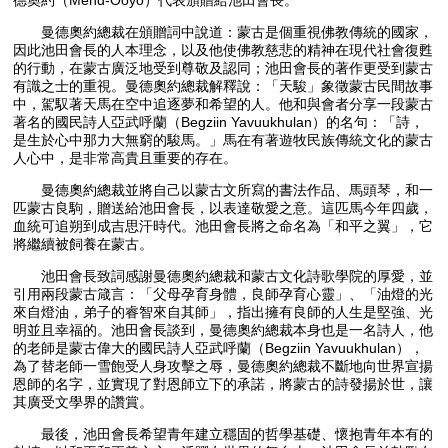
德奧約（Mend-Ooyo）代表頒贈給池田會長。
曼德奧約總裁在頒贈詞中說道：蒙古是個重視佛教傳統的國家，
因此池田會長的人本理念，以及他使佛教慈悲的精神在現代社會復甦
的行動，在蒙古廣泛地受到尊敬及認同；池田會長的著作更受到蒙古
有識之士的重視。曼德奧約總裁解釋說：「天駿」象徵蒙古民間故事
中，駕馭著天馬在空中追逐夢和希望的人。他和與會者分享一段蒙古
著名的國民詩人亞武呼蘭（Begziin Yavuukhulan）的名句：「詩，
是生於心中那力大無窮的駿馬。」馬在有著遊牧民族傳統文化的蒙古
人心中，是非常高貴且重要的存在。
曼德奧約總裁並將自己以蒙古文所寫的書法作品、馬頭琴，和一
匹蒙古良駒，贈送給池田會長，以表達敬愛之意。這匹馬今年四歲，
血統可追朔到成吉思汗時代。池田會長將之命名為「和平之翼」，它
將繼續被飼養在蒙古。
池田會長致詞感謝曼德奧約總裁和蒙古文化詩歌學院的厚愛，並
引用兩段蒙古箴言：「父母孕育身體，良師孕育心靈」、「油燈的光
來自燈油，弟子的睿智來自其師」，指出擁有良師的人生是堅強、光
明並且幸福的。池田會長談到，曼德奧約總裁本身也是一名詩人，他
的老師是蒙古偉大的國民詩人亞武呼蘭（Begziin Yavuukhulan），
為了替老師一雪飽受人身攻擊之辱，曼德奧約總裁不斷地向世界宣揚
恩師的名字，並實現了對恩師立下的承諾，將蒙古的詩發揚於世，讓
其廣受文學界的讚賞。
最後，池田會長希望青年建立穩固的哲學基礎、懷抱青年本有的