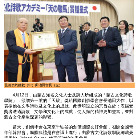
曼德奧約總裁（中）與池田會長（左）
4月12日，由蒙古知名文化人士及詩人所組成的「蒙古文化詩歌
學院」，頒贈第一號的「天駿」獎給國際創價學會會長池田大作，以
表揚他在文學詩歌及文化上的成就。此獎項設立的宗旨在於：表揚受
獎者透過詩歌、文學和文化上的成就，使人類的精神更加豐富，並對
蒙古文化產生深邃的影響。
當天，創價學會在東京千駄谷的創價國際友好會館，召開全國青
年部幹部會，頒贈典禮是在會議上進行；由蒙古文化詩歌學院總裁曼