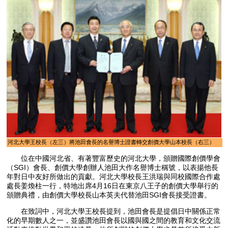
河北大學王校長（左三）將池田會長的名譽博士證書轉交創價大學山本校長（右三）
位在中國河北省、有著豐富歷史的河北大學，頒贈國際創價學會
（SGI）會長、創價大學創辦人池田大作名譽博士稱號，以表揚他長
年對日中友好所做出的貢獻。河北大學校長王洪瑞與同校國際合作處
處長姜煥柱一行，特地出席4月16日在東京八王子的創價大學舉行的
頒贈典禮，由創價大學校長山本英夫代替池田SGI會長接受證書。
在致詞中，河北大學王校長提到，池田會長是提倡日中關係正常
化的早期數人之一，並盛讚池田會長以國與國之間的教育和文化交流