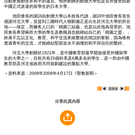
活動來推動世界和平的遠見。他所創辦的創價大學也是首所接受由新
中國正式派遣的留學生的日本大學。
池田會長的謝詞由創價大學山本校長代讀，謝詞中池田會長首先
感謝河北大學，並提到三國時代人物劉備正是出生於河北大學的所在
地——保定，而膾炙人口的「桃園三結義」也是以此地為背景的。池
田會長希望兩所大學的學生及教職員也能締結自己的「桃園之盟」，
終身不忘以文化、教育、和平交流來維繫彼此情誼的誓願，因為唯有
透過青年的交流，才能締結堅固並永不崩壞的和平與信任的繫絆。
河北大學創辦於1921年，是中國教育部最早開放接受外國留學
生的大學之一，目前共有25個科系及6萬多名的學生，是一所由中國
教育部及河北省政府共同規劃建設的重點大學。
＜資料來源：2008年2008年4月17日《聖教新聞＞
分享此頁內容