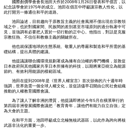
國際創價學會會長池田大作於2008年1月26日發表和平倡言，以
紀念該學會於1975年的成立。池田在倡言中呼籲讓宗教人性化，以
此打開另一條通往和平的道路。
池田論述，目前趨向于原教旨主義的社會風潮不僅出現在宗教領
域之中，也於對國家間、民族間的差別甚至市場原則的過分執著中可
見，並強調有必要把人置於一切行動的正中心。他指出，對話是克服
宗教狂熱、不信任和教條主義的關鍵所在。
他也就保護地球的生態系統、敬重人的尊嚴和製造和平所需的基
礎結構，提出具體的建議。
他提議讓聯合國環境規劃署成為擁有自治權的專門機構，並敦促
日本政府與其他國家共享日本所擁有的科技，以期將東亞樹立為能源
節約、有效利用能源的模範區域。
池田在提到2008年是《世界人權宣言》首次頒佈的六十週年時
強調，世界急需一個全球人權文化，並促請儘早召開由公民社會組織
推動的人權教育國際會議。
為了讓人了解非洲的潛質，他提議即將於今年5月在橫濱舉行的
第四屆非洲發展國際會議把「教育青年，讓他們有能力自立自強」定
為大會的主題。
在和平方面，池田呼籲成立北極無核武器區，以此作為跨向將核
武器非法化的重要一步。