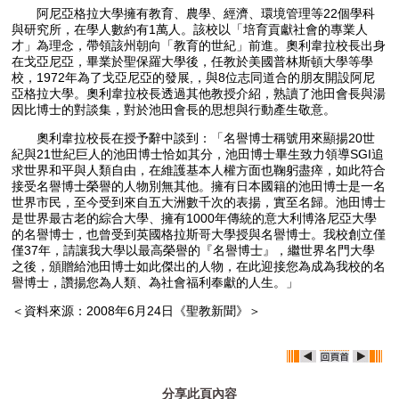
阿尼亞格拉大學擁有教育、農學、經濟、環境管理等22個學科
與研究所，在學人數約有1萬人。該校以「培育貢獻社會的專業人
才」為理念，帶領該州朝向「教育的世紀」前進。奧利韋拉校長出身
在戈亞尼亞，畢業於聖保羅大學後，任教於美國普林斯頓大學等學
校，1972年為了戈亞尼亞的發展,，與8位志同道合的朋友開設阿尼
亞格拉大學。奧利韋拉校長透過其他教授介紹，熟讀了池田會長與湯
因比博士的對談集，對於池田會長的思想與行動產生敬意。
奧利韋拉校長在授予辭中談到：「名譽博士稱號用來顯揚20世
紀與21世紀巨人的池田博士恰如其分，池田博士畢生致力領導SGI追
求世界和平與人類自由，在維護基本人權方面也鞠躬盡瘁，如此符合
接受名譽博士榮譽的人物別無其他。擁有日本國籍的池田博士是一名
世界市民，至今受到來自五大洲數千次的表揚，實至名歸。池田博士
是世界最古老的綜合大學、擁有1000年傳統的意大利博洛尼亞大學
的名譽博士，也曾受到英國格拉斯哥大學授與名譽博士。我校創立僅
僅37年，請讓我大學以最高榮譽的『名譽博士』，繼世界名門大學
之後，頒贈給池田博士如此傑出的人物，在此迎接您為成為我校的名
譽博士，讚揚您為人類、為社會福利奉獻的人生。」
＜資料來源：2008年6月24日《聖教新聞》＞
分享此頁內容