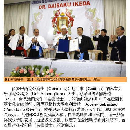
奧利韋拉校長（左四）將證書轉交給創價學會副會長池田博正（右三）
位於巴西戈亞斯州（Goiás）戈亞尼亞市（Goiânia）的私立大
學阿尼亞格拉（Uni- Anhangüera）大學，頒贈國際創價學會
（SGI）會長池田大作「名譽博士」，頒贈典禮於6月17日在巴西利
亞文化會館舉行，阿尼亞格拉大學奧利韋拉（Joveny Sebastião
Cândido de Oliveira）校長與該大學執行委員八人出席。奧利韋拉校
長表示：「池田SGI會長擁護人權，長年為世界和平奮鬥，這一點值
得我校予以表揚，透過多次協議，決定了在全體執行委員列席下，首
次舉行在校外的『名譽博士』頒贈儀式」