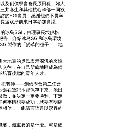
，以及創價學會會長原田稔、婦人
長三井麻生和其他核心幹部一同歡
訪的SGI會員，感謝他們不畏辛
、長途跋涉前來日本參加會議。
冰島SGI，由理事長埃伊格
行活動報告，介紹冰島SGI和冰島環境
由SGI製作的「變革的種子——地
大地震的災民表示深沉的哀悼
人交往，在自己所處地區成為備
並培育後繼的青年人才。
把老師——創價學會第二任會
抄寫在筆記本裡保存下來。池田
麼做，並決定一定要勝利。下定
任何事情想要成功，就要有明確
長相信，「飽嚐言語難以形容的
罷，最重要的是什麼。就是確