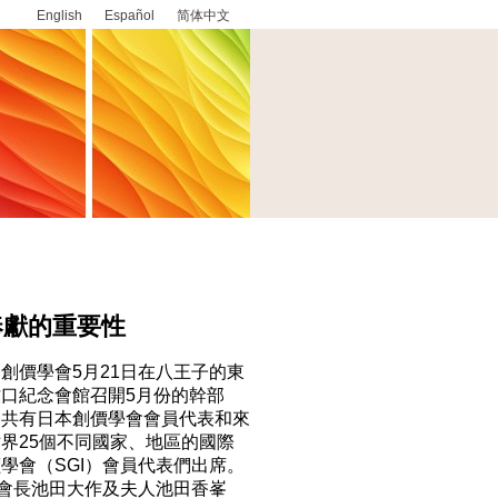
English
Español
简体中文
奉獻的重要性
價學會5月21日在八王子的東
牧口紀念會館召開5月份的幹部
，共有日本創價學會會員代表和來
界25個不同國家、地區的國際
學會（SGI）會員代表們出席。
I會長池田大作及夫人池田香峯