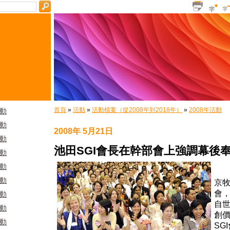
首頁
»
活動
»
活動檔案（從2008年到2018年）
»
2008年活動
活動
活動
2008年 5月21日
活動
池田SGI會長在幹部會上強調幕後
活動
活動
創
活動
京
會
活動
自世
活動
創價
活動
SG