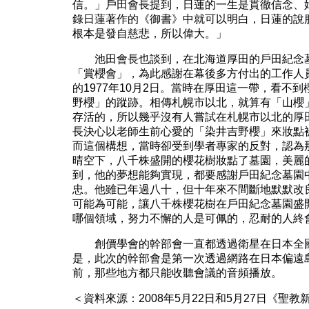
信。」戶田會長提到，日蓮的一生是貫徹信念、
錄日蓮著作的《御書》中就可以明白，日蓮的說
根本是發自慈悲，所以偉大。」
池田會長也談到，在北海道厚田的戶田紀念墓
「賞櫻會」，為此感謝在幕後多方付出的工作人
的1977年10月2日。當時在厚田這一帶，看不
野櫻」的蹤跡。相傳札幌市以北，就算有「山櫻
存活的，所以幾乎沒有人嘗試在札幌市以北的厚
長決心以老師生前心愛的「染井吉野櫻」來妝點
而這個構想，當時卻受到學者專家的反對，認為
晴空下，八千株盛開的櫻花樹妝點了墓園，美麗
到，他的夢想能夠實現，都要感謝戶田紀念墓園
忠。他雖已年過八十，但十年來不間斷地默默改
可能為可能，讓八千株櫻花樹在戶田紀念墓園盛
哪個領域，努力不懈的人是可佩的，忍耐的人終
創價學會的幹部會一直都透過衛星在日本全國
是，此次的幹部會是第一次透過網路在日本偏遠
前，那些地方都只能收聽會議的音頻播放。
＜資料來源：2008年5月22日和5月27日《聖教