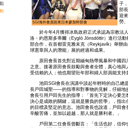
活動
子
部
活動
迎來
勞
SGI海外會員前來日本參加幹部會
於今年4月獲得冰島政府正式承認為宗教法人的
洛・約恩斯多蒂爾（Eygló Jónsdóttir）進
部合作，在首都雷克雅未克（Reykjavík）舉辦
球憲章與人的潛能」展的經過和成果。
原田會長首先對近期緬甸熱帶風暴和中國四川
之意。接著原田會長鼓勵與會者全體，真心地與
受信賴的人；他也期望壯年部和婦人部員能支持
池田SGI會長在演講中談起年輕時的自己總是
長戶田城聖——的指導和對事物的見解，仔細地
會長引用戶田先生的指導：「首先下定決心要怎
決心是成敗的關鍵，這就是勝負的哲學」，指出
的目標及堅定的意志。池田會長也說道，戶田會
辛酸苦痛，並加以超越，那人就是勝利者。」
戶田第二任會長曾斷言：「生活也好，信仰也