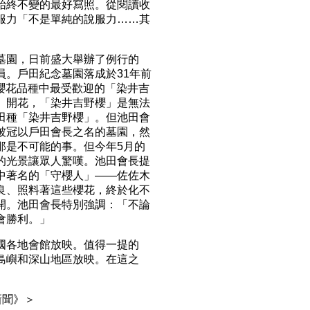
始終不變的最好寫照。從閱讀收
服力「不是單純的說服力……其
園，日前盛大舉辦了例行的
員。戶田紀念墓園落成於31年前
到櫻花品種中最受歡迎的「染井吉
」開花，「染井吉野櫻」是無法
田種「染井吉野櫻」。但池田會
被冠以戶田會長之名的墓園，然
那是不可能的事。但今年5月的
的光景讓眾人驚嘆。池田會長提
中著名的「守櫻人」——佐佐木
良、照料著這些櫻花，終於化不
開。池田會長特別強調：「不論
會勝利。」
各地會館放映。值得一提的
島嶼和深山地區放映。在這之
新聞》＞