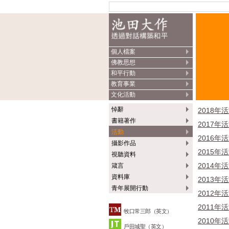
個人檔案
佛教思想
和平行動
教育事業
文化活動
悼辭
2018年
書籍著作
2017年
活動
2016年
攝影作品
2015年
視聽資料
2014年
箴言
資料庫
2013年
青年展開行動
2012年
2011年
牧口常三郎（英文）
2010年
戶田城聖（英文）