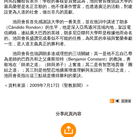
阿馬拉爾校長表示：學校的審核委員會認為，池田會長獲頒該大學的
最高榮譽是名正言順的，他不僅著作豐富，也透過廣泛的活動，對建
設更為人道的社會，做出非凡的貢獻。
池田會長首先感謝該大學的一番美意，並在致詞中講述了朗多
（Cândido Rondon）的生平，他是深入亞馬遜河流域內地，架設電
信網絡，連結廣大巴西的英雄，朗多尼亞聯邦大學即是根據他而命名
的。池田會長盛讚完成看似不可能的任務，為民眾的幸福與繁榮奉獻
一生，是人道主義真正的勝利者。
池田會長也強調朗多達成理想的三項關鍵：其一是他不忘自己尊
為老師的巴西共和之父康斯坦特（Benjamin Constant）的教誨，勇
敢地在「師弟之道」（師與弟子）上奮進；其二是有智慧地貫徹「團
結之道」；其三則是他堅忍地擴展增進理解與友誼的「對話之道」。
池田會長指出這三點就是獲得勝利的要訣。
＜資料來源：2009年7月17日《聖教新聞》＞
分享此頁內容