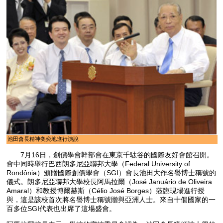
池田會長精神奕奕地進行演說
7月16日，創價學會幹部會在東京千駄谷的國際友好會館召開。
會中同時舉行巴西朗多尼亞聯邦大學（Federal University of
Rondônia）頒贈國際創價學會（SGI）會長池田大作名譽博士稱號的
儀式。朗多尼亞聯邦大學校長阿馬拉爾（José Januário de Oliveira
Amaral）和教授博爾赫斯（Célio José Borges）蒞臨現場進行授
與，這是該校首次將名譽博士稱號贈與亞洲人士。來自十個國家的一
百多位SGI代表也出席了這場盛會。