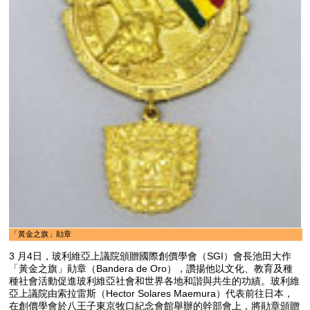
「黃金之旗」勛章
3 月4日，玻利維亞上議院頒贈國際創價學會（SGI）會長池田大作
「黃金之旗」勛章（Bandera de Oro），讚揚他以文化、教育及種
種社會活動促進玻利維亞社會和世界各地和諧與共生的功績。玻利維
亞上議院由索拉雷斯（Hector Solares Maemura）代表前往日本，
在創價學會於八王子東京牧口紀念會館舉辦的幹部會上，將勛章頒贈