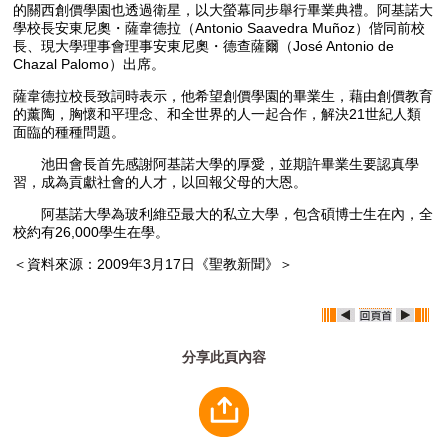
的關西創價學園也透過衛星，以大螢幕同步舉行畢業典禮。阿基諾大
學校長安東尼奧・薩韋德拉（Antonio Saavedra Muñoz）偕同前校
長、現大學理事會理事安東尼奧・德查薩爾（José Antonio de
Chazal Palomo）出席。
薩韋德拉校長致詞時表示，他希望創價學園的畢業生，藉由創價教育
的薰陶，胸懷和平理念、和全世界的人一起合作，解決21世紀人類
面臨的種種問題。
池田會長首先感謝阿基諾大學的厚愛，並期許畢業生要認真學
習，成為貢獻社會的人才，以回報父母的大恩。
阿基諾大學為玻利維亞最大的私立大學，包含碩博士生在內，全
校約有26,000學生在學。
＜資料來源：2009年3月17日《聖教新聞》＞
分享此頁內容