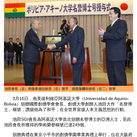
池田會長（左）和薩韋德拉校長（右）握手，德查薩爾前校長（右二）鼓掌
3月16日，南美玻利維亞阿基諾大學（Universidad de Aquino-
Bolivia）頒贈國際創價學會會長、創價大學創辦人池田大作「名譽博
士」稱號，讚揚他為了和平，在全世界宣揚人本主義思想的行動。
池田SGI會長為阿基諾大學首次頒贈名譽博士的亞洲人士，至此
池田會長所獲得的學術榮譽稱號已達249個。
頒贈典禮在東京小平市的創價學園畢業典禮上舉行，位在大阪府