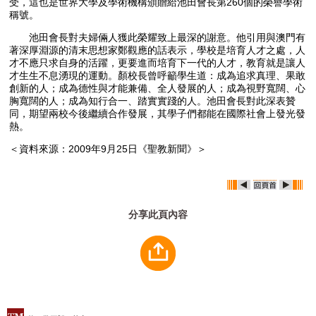
受，這也是世界大學及學術機構頒贈給池田會長第260個的榮譽學術
稱號。
池田會長對夫婦倆人獲此榮耀致上最深的謝意。他引用與澳門有
著深厚淵源的清末思想家鄭觀應的話表示，學校是培育人才之處，人
才不應只求自身的活躍，更要進而培育下一代的人才，教育就是讓人
才生生不息湧現的運動。顏校長曾呼籲學生道：成為追求真理、果敢
創新的人；成為德性與才能兼備、全人發展的人；成為視野寬闊、心
胸寬闊的人；成為知行合一、踏實實踐的人。池田會長對此深表贊
同，期望兩校今後繼續合作發展，其學子們都能在國際社會上發光發
熱。
＜資料來源：2009年9月25日《聖教新聞》＞
分享此頁內容