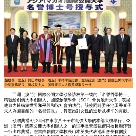
顏校長（左五）與山本校長（右五）手持學位證書，左起亞洲（澳門）國際公開大學張
仲明事務局長、陳校長夫人、黃理事長夫人與黃理事長一行
亞洲（澳門）國際公開大學頒發該校第一號的「名譽哲學博士」
稱號給創價大學創辦人、國際創價學會（SGI）會長池田大作，表揚
他致力於構築世界和平與和諧社會的功勞。該校同時委任池田香峯子
夫人為圖書館的「名譽館長」，肯定她對女性的進步及和平的貢獻。
頒贈典禮9月24日在東京八王子市創價大學的本部大樓舉行，亞
洲（澳門）國際公開大學創辦人之一的理事長黃景強偕同校長顏澤賢
一行出席典禮。證書由創價大學校長山本英夫代表池田會長伉儷接