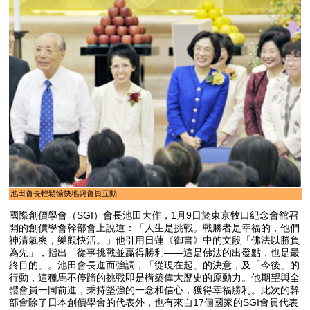
池田會長輕鬆愉快地與會員互動
國際創價學會（SGI）會長池田大作，1月9日於東京牧口紀念會館召
開的創價學會幹部會上說道：「人生是挑戰。戰勝者是幸福的，他們
神清氣爽，樂觀快活。」他引用日蓮《御書》中的文段「佛法以勝負
為先」，指出「從事挑戰並贏得勝利——這是佛法的出發點，也是最
終目的」。池田會長進而強調，「從現在起」的決意，及「今後」的
行動，這種馬不停蹄的挑戰即是構築偉大歷史的原動力。他期望與全
體會員一同前進，秉持堅強的一念和信心，獲得幸福勝利。此次的幹
部會除了日本創價學會的代表外，也有來自17個國家的SGI會員代表