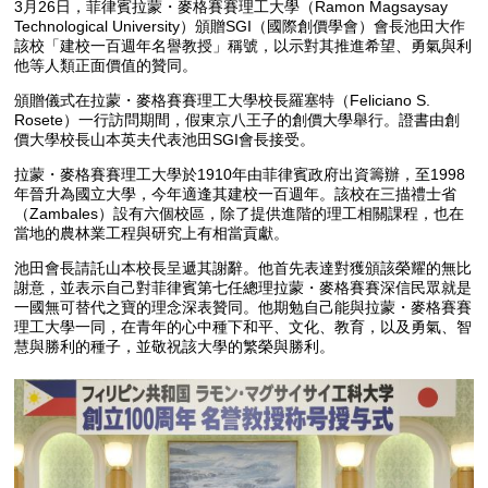
3月26日，菲律賓拉蒙・麥格賽賽理工大學（Ramon Magsaysay
Technological University）頒贈SGI（國際創價學會）會長池田大作
該校「建校一百週年名譽教授」稱號，以示對其推進希望、勇氣與利
他等人類正面價值的贊同。
頒贈儀式在拉蒙・麥格賽賽理工大學校長羅塞特（Feliciano S.
Rosete）一行訪問期間，假東京八王子的創價大學舉行。證書由創
價大學校長山本英夫代表池田SGI會長接受。
拉蒙・麥格賽賽理工大學於1910年由菲律賓政府出資籌辦，至1998
年晉升為國立大學，今年適逢其建校一百週年。該校在三描禮士省
（Zambales）設有六個校區，除了提供進階的理工相關課程，也在
當地的農林業工程與研究上有相當貢獻。
池田會長請託山本校長呈遞其謝辭。他首先表達對獲頒該榮耀的無比
謝意，並表示自己對菲律賓第七任總理拉蒙・麥格賽賽深信民眾就是
一國無可替代之寶的理念深表贊同。他期勉自己能與拉蒙・麥格賽賽
理工大學一同，在青年的心中種下和平、文化、教育，以及勇氣、智
慧與勝利的種子，並敬祝該大學的繁榮與勝利。