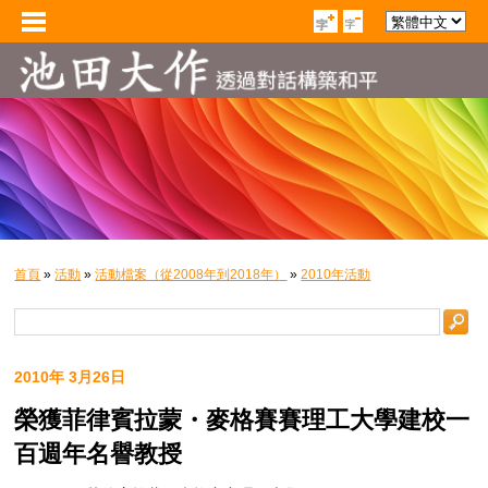
首頁
»
活動
»
活動檔案（從2008年到2018年）
»
2010年活動
2010年 3月26日
榮獲菲律賓拉蒙・麥格賽賽理工大學建校一
百週年名譽教授