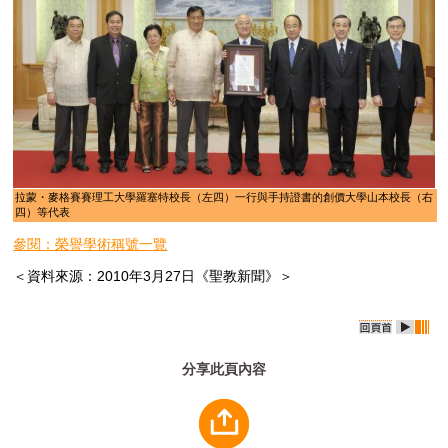
拉蒙・麥格賽賽理工大學羅塞特校長（左四）一行與手持證書的創價大學山本校長（右
四）等代表
參閱：榮譽學術稱號一覽
＜資料來源：2010年3月27日《聖教新聞》＞
分享此頁內容