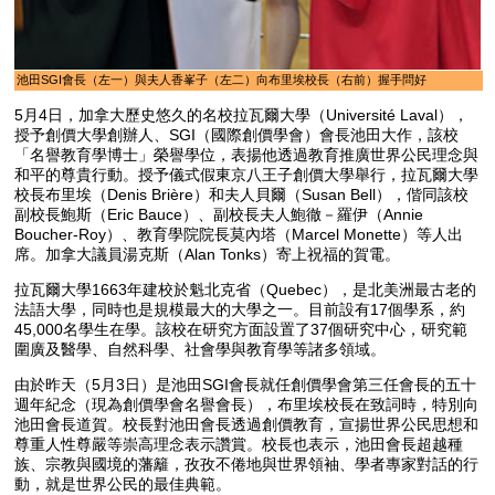
池田SGI會長（左一）與夫人香峯子（左二）向布里埃校長（右前）握手問好
5月4日，加拿大歷史悠久的名校拉瓦爾大學（Université Laval），
授予創價大學創辦人、SGI（國際創價學會）會長池田大作，該校
「名譽教育學博士」榮譽學位，表揚他透過教育推廣世界公民理念與
和平的尊貴行動。授予儀式假東京八王子創價大學舉行，拉瓦爾大學
校長布里埃（Denis Brière）和夫人貝爾（Susan Bell），偕同該校
副校長鮑斯（Eric Bauce）、副校長夫人鮑徹－羅伊（Annie
Boucher-Roy）、教育學院院長莫內塔（Marcel Monette）等人出
席。加拿大議員湯克斯（Alan Tonks）寄上祝福的賀電。
拉瓦爾大學1663年建校於魁北克省（Quebec），是北美洲最古老的
法語大學，同時也是規模最大的大學之一。目前設有17個學系，約
45,000名學生在學。該校在研究方面設置了37個研究中心，研究範
圍廣及醫學、自然科學、社會學與教育學等諸多領域。
由於昨天（5月3日）是池田SGI會長就任創價學會第三任會長的五十
週年紀念（現為創價學會名譽會長），布里埃校長在致詞時，特別向
池田會長道賀。校長對池田會長透過創價教育，宣揚世界公民思想和
尊重人性尊嚴等崇高理念表示讚賞。校長也表示，池田會長超越種
族、宗教與國境的藩籬，孜孜不倦地與世界領袖、學者專家對話的行
動，就是世界公民的最佳典範。