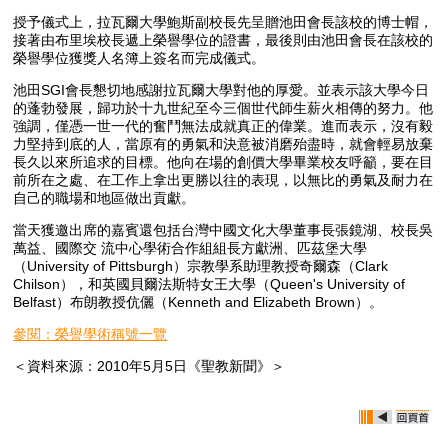
授予儀式上，拉瓦爾大學鮑斯副校長先呈贈池田會長該校的博士帽，
接著由布里埃校長遞上榮譽學位的證書，最後則由池田會長在該校的
榮譽學位獲獎人名簿上簽名而完成儀式。
池田SGI會長懇切地感謝拉瓦爾大學對他的厚愛。並表示該大學今日
的蓬勃發展，歸功於十九世紀至今三個世代師生薪火相傳的努力。他
強調，僅憑一世一代的奮鬥無法成就真正的偉業。進而表示，沒有毅
力堅持到底的人，當原有的勇氣和決意被消磨殆盡時，就會輕易放棄
長久以來所追求的目標。他向在場的創價大學畢業校友呼籲，要在目
前所在之處、在工作上拿出更勝以往的表現，以無比的勇氣及耐力在
自己的職場和地區做出貢獻。
當天獲邀出席的嘉賓還包括台灣中國文化大學董事長張鏡湖、校長吳
萬益、國際交 流中心學術合作組組長方獻洲、匹茲堡大學
（University of Pittsburgh）宗教學系助理教授奇爾森（Clark
Chilson），和英國貝爾法斯特女王大學（Queen's University of
Belfast）布朗教授伉儷（Kenneth and Elizabeth Brown）。
參閱：榮譽學術稱號一覽
＜資料來源：2010年5月5日《聖教新聞》＞