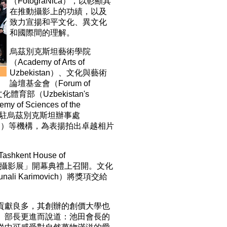
（FotograNica），以彰顯其
在推動攝影上的功績，以及
致力宣揚和平文化、異文化
和國際間的理解。
烏茲別克斯坦藝術學院
（Academy of Arts of
Uzbekistan）、文化與藝術
論壇基金會（Forum of
n）、文化體育部（Uzbekistan's
y of Sciences of the
科文組織駐烏茲別克斯坦辦事處
zbekistan）等機構，為表揚拍出卓越相片
nt House of
然對話攝影展」開幕典禮上召開。文化
li Karimovich）將獎項交給
貢獻良多，其創辦的創價大學也
。部長更進而說道：池田會長的