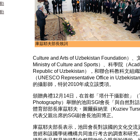
活動
活動
庫茲耶夫部長致詞
Culture and Arts of Uzbekistan Foundatio
Ministry of Culture and Sports）、科學院（Academ
Republic of Uzbekistan），和聯合科教
（UNESCO Representative Office in U
的攝影師，特於2010年成立該獎項。
頒贈典禮12月14日，在首都「塔什干攝影館」（Tashke
Photography）舉辦的池田SGI會長「與自
體育部部長庫茲耶夫・圖爾蘇納里（Kuziev Tursuna
代表父親出席的SGI副會長池田博正。
庫茲耶夫部長表示，池田會長對該國的文化交流
曾經和該國學術機構共同進行考古的調查和研究