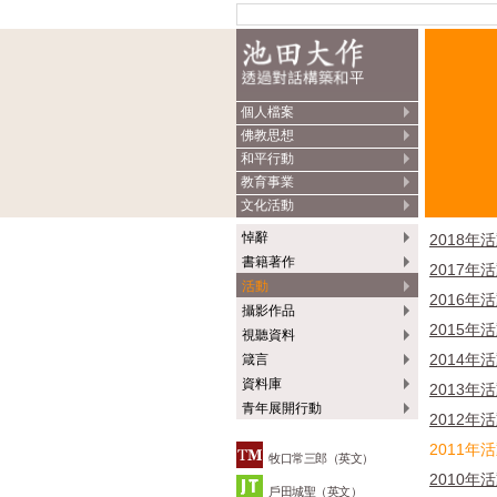
個人檔案
佛教思想
和平行動
教育事業
文化活動
悼辭
2018年
書籍著作
2017年
活動
2016年
攝影作品
2015年
視聽資料
2014年
箴言
資料庫
2013年
青年展開行動
2012年
2011年
牧口常三郎（英文）
2010年
戶田城聖（英文）