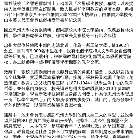
頒授該校「名譽經營學博士」稱號及「名譽碩座教授」稱號，以表揚
兩人長年促進日韓友好關係，致力世界和平與教育的卓著貢獻。典禮
7月12日在東京八王子市創價大學的本部大樓舉行，由創價大學校長
山本英夫代表會長伉儷接受證書和紀念牌。
國立忠州大學校長張炳輯，偕同該校大學院長李榮雨、教務處長林炳
國、學生事務處長金敬鎮、秘書室長黃福植等一行出席典禮。
忠州大學位於韓國中部的忠清北道，作為一所工業大學，於1962年
創立。目前有9,000名學生在學，設有七個學院和人文學科及自然科
學等研究所。已連續4年，被韓國教育科學技術部選定為優秀教育院
校，亦主動參與中國和印度等學術機關的教育交流。
致辭中，張校長讚揚池田會長獻身正義的勇氣和信念，以及以對話推
進全球和平、實現民眾幸福的行動。接著，張校長又稱讚「創價（創
造價值）教育」之父牧口常三郎（1871-1944）以學生為中心的教育
哲學，並分享自身信念。校長講述忠州大學教職員於2010年參加教
育培訓計劃，學習新教學技術和自身能力開發，作為使忠州大學變成
一所「以學生為中心」的大學所做的初步努力。其目的，是啟發學生
們的創造潛質，以便畢業後能夠貢獻社會。
謝辭中，池田會長衷心感謝忠州大學對他們夫婦二人的厚愛，並說希
望與韓國SGI會員共同分享這份殊榮。他指出，現今社會動盪不安、
瞬息萬變，「人本教育」是培養青年「人格與知識」的堅固基礎。並
強調，教育是促進社會進步不可或缺的關鍵，青年則是改善未來的關
鍵。因此，大學持有推進21世紀全球化之鑰，強化大學，定能轉危