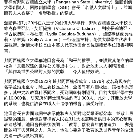
菲律賓邦阿西楠國立大學（Pangasinan State University）頒贈創價
大學創辦人、國際創價學會（SGI）會長「名譽人文學博士」，並頒
贈其夫人香峯子「名譽教授」的稱號。
頒贈典禮7月29日在八王子的創價大學舉行，邦阿西楠國立大學校長
維克多里亞諾・艾斯提拉（Victoriano C. Estira）、副校長莉迪亞・
卡古依奧阿－布杜漢（Lydia Caguioa-Buduhan）、國際事務處長薩
莉・哈林姆（Sally A. Jarinm）一行蒞臨主持，創價大學學生代表出
席觀禮。創價大學校長山本英夫代表池田會長伉儷接受學位證書和聘
書。
邦阿西楠國立大學稱池田會長為「和平的推手」，並讚賞其創立的學
校為「意義深遠的世界公民養成中心」。對於池田夫人則稱讚道：
「其作為世界公民對人類的貢獻……令人值得效法。」
邦阿西楠國立大學1922年於邦阿西楠省成立，1979年改名為現在的
名字並沿用至今，除主要校區之外，全省尚有八個校區。該校學系眾
多，其中尤以教育科系聞名，受到國家特別認可。目前大學部學生數
約16,000名、研究所和博士班學生約有1,000人。此外，其開放大學
的系統，也提供許多在職人士進修的機會，廣受好評。
池田會長在書面致詞中表示他和夫人皆對此榮耀深感榮幸，並致上最
誠摯的謝意。他也對菲律賓人民在311大地震時提供日本的真心幫助
表達感謝。池田會長最後強調，「教育」啟發青年的創造力……亦是
開啟和平與繁榮之力。為此，他決心要為了教育以及世界青年的交流
更進一步地做出貢獻。