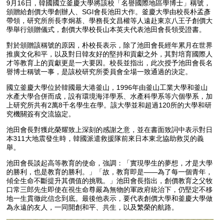
9月16日，韓國國立釜慶大學將該校「名譽國際地區學博士」稱號，
頒贈給創價大學創辦人、SGI會長池田大作。釜慶大學由校長朴孟彥
帶領，研究所所長李炯基、學務長文昌權等人遠赴東京八王子創價大
學舉行頒贈儀式，創價大學校長山本英夫代表池田會長領受證書。
對於頒贈該稱號的原因，朴校長表示，除了池田會長經年累月在世界
推廣文化和平，以及對日韓友好的堅持和貢獻之外，其對培育國際人
才等教育上的貢獻更是一大要因。校長並指出，此次授予池田會長名
譽博士稱號一事，是該校研究所委員會全場一致通過的決定。
國立釜慶大學位於韓國最大港釜山，1996年由釜山工業大學和釜山
水產大學合併而成，設有環境海洋學系、水產科學系等六個學系，加
上研究所共有2萬8千名學生在學。該大學並和超過120所的大學和研
究機關簽有交流協定。
池田會長對獲此榮耀致上深刻的感謝之意，並在書面致詞中表示對日
本311大地震發生時，韓國派遣救援隊前來日本東北協助救災的義
舉。
池田會長談起高等教育的使命，強調：「實現學生的夢想，才是大學
的勝利，也是教育的勝利。」「故，教育即是——為了每一個青年，
傾全生命不斷提升其價值的挑戰。」池田會長指出，創價教育之父牧
口常三郎先生即使在視生命尊嚴為無物的軍政府統治下，仍堅定不移
地一生貫徹此信念到底。最後他表示，要代表創價大學和釜慶大學做
為永遠的友人，一同開創和平、共生，以及繁榮的航路。