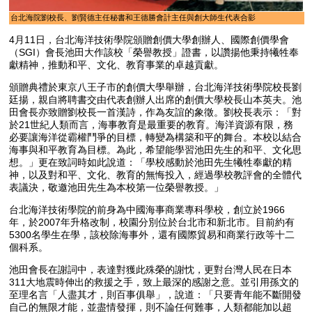
台北海院劉校長、劉賢德主任秘書和王德勝會計主任與創大師生代表合影
4月11日，台北海洋技術學院頒贈創價大學創辦人、國際創價學會
（SGI）會長池田大作該校「榮譽教授」證書，以讚揚他秉持犧牲奉
獻精神，推動和平、文化、教育事業的卓越貢獻。
頒贈典禮於東京八王子市的創價大學舉辦，台北海洋技術學院校長劉
廷揚，親自將聘書交由代表創辦人出席的創價大學校長山本英夫。池
田會長亦致贈劉校長一首漢詩，作為友誼的象徵。劉校長表示：「對
於21世紀人類而言，海事教育是最重要的教育。海洋資源有限，務
必要讓海洋從霸權鬥爭的目標，轉變為構築和平的舞台。本校以結合
海事與和平教育為目標。為此，希望能學習池田先生的和平、文化思
想。」更在致詞時如此說道：「學校感動於池田先生犧牲奉獻的精
神，以及對和平、文化、教育的無悔投入，經過學校教評會的全體代
表議決，敬邀池田先生為本校第一位榮譽教授。」
台北海洋技術學院的前身為中國海事商業專科學校，創立於1966
年，於2007年升格改制，校園分別位於台北市和新北市。目前約有
5300名學生在學，該校除海事外，還有國際貿易和商業行政等十二
個科系。
池田會長在謝詞中，表達對獲此殊榮的謝忱，更對台灣人民在日本
311大地震時伸出的救援之手，致上最深的感謝之意。並引用孫文的
至理名言「人盡其才，則百事俱舉」，說道：「只要青年能不斷開發
自己的無限才能，並盡情發揮，則不論任何難事，人類都能加以超