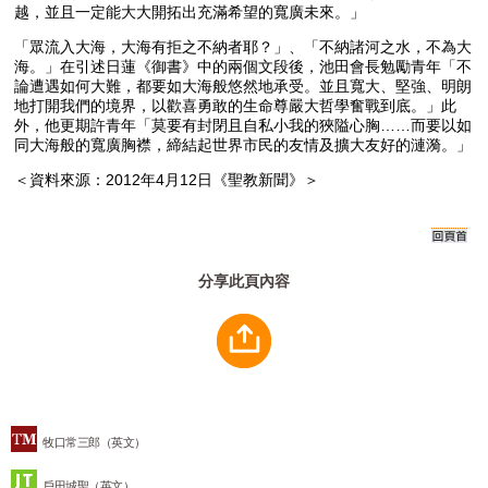
越，並且一定能大大開拓出充滿希望的寬廣未來。」
「眾流入大海，大海有拒之不納者耶？」、「不納諸河之水，不為大
海。」在引述日蓮《御書》中的兩個文段後，池田會長勉勵青年「不
論遭遇如何大難，都要如大海般悠然地承受。並且寬大、堅強、明朗
地打開我們的境界，以歡喜勇敢的生命尊嚴大哲學奮戰到底。」此
外，他更期許青年「莫要有封閉且自私小我的狹隘心胸……而要以如
同大海般的寬廣胸襟，締結起世界市民的友情及擴大友好的漣漪。」
＜資料來源：2012年4月12日《聖教新聞》＞
分享此頁內容
牧口常三郎（英文）
戶田城聖（英文）