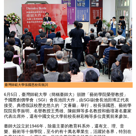
臺灣師範大學張國恩校長致詞
6月5日，臺灣師範大學（簡稱臺師大）頒贈「藝術學院榮譽教授」
予國際創價學會（SGI）會長池田大作，由SGI副會長池田博正代表
接受。典禮假該校歷史悠久的「文薈廳」舉行，校長張國恩、藝術學
院院長李振明、名譽教授王秀雄、陳銀輝等多名教授和藝壇著名畫家
代表出席外，還有中國文化大學前校長林彩梅等多位貴賓前來參加。
臺師大設立於1946年，除最主要的教育科系外，還有文、理、音
樂、藝術等十個學院，至今約有十萬名畢業生，活躍於各界，特別在