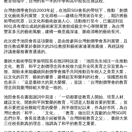
教育領域中，台灣約有一半的中學和高中校長出身該校。
台灣創價學會則自2003年起，在池田SGI會長的帶領下，推動「創價
文化藝術系列展覽：文化尋根——建構台灣美術百年史」，期許將藝
術帶給民眾，以文化和藝術啟迪人心。活動推行至今，已邀請到近
80位具有傑出成就的藝術家至其會館或藝文中心舉辦展覽，為台灣
豐富多元的藝術風貌，建構一條意義深遠、脈絡清晰的藝術長河。
此次授予池田會長這項榮銜，是由曾參與台灣創價學會系列展覽，且
曾任教或畢業於臺師大的25位教授和藝術家連署推薦後，再經該校
評議會嚴格審查通過的。
臺師大藝術學院李振明院長在致詞時說道：「池田先生傾注一生推動
文化、教育、和平之創價理念與本校致力提升全民美育之宗旨實為一
致。期盼未來能繼續與創價學會攜手共同推動百年樹人之美育大業，
以文化的芬芳、藝術的馨香，建構起安和樂利的社會。」張國恩校長
也表示：「這是臺師大的莫大榮耀。」並說：「台灣創價學會的教育
理念與我臺灣師範大學是一致的。」
池田會長在書面謝詞中寫道：「一切都要從教育人開始。培育人材、
建設文化、開創和平與繁榮的教育，可謂是人類最首要的聖業。」並
表示要把這份難能可貴的榮譽，與半個世紀以來，作為好市民，為台
灣社會的「和平」、「文化」、「教育」做出巨大貢獻的台灣SGI同
志們分享。會長並透過介紹被譽為「台灣師範教育之父」、臺師大第
三任校長劉真的理念，強調為了和平的教育之重要。