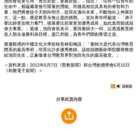
池田會長更引用「青出於藍，更勝於藍」，指出：「任何一位青年的
生命中，都蘊藏著無可限量的潛能。而徹底相信其具有的睿智和力
量，他們將會從今天朝向明天，從現在邁向未來，不斷地向上伸展壯
大。這一點，應是教育永無止盡的挑戰。」並向青年呼籲道：「弟子
要比師更加努力奮鬥，後輩要比前輩更加優秀成長，如此進而能成就
偉大事業。」最後，池田會長表示，要與臺師大一同，以透過教育締
造人類永遠勝利為目標，盡己所能，為青年們開創希望之道。
應邀觀禮的中國文化大學前校長林彩梅說：「臺師大是代表台灣教育
體系的最高學府，培育出許多優秀教師。該校頒贈藝術學院榮譽教授
給池田先生，正象徵著台灣教育界對池田先生的最高敬意。」
＜資料來源：2012年6月7日《聖教新聞》和台灣創價學會6月15日
《和樂電子新聞》＞
分享此頁內容