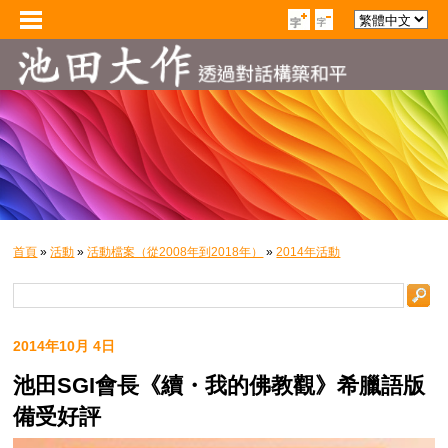
首頁
»
活動
»
活動檔案（從2008年到2018年）
»
2014年活動
2014年10月 4日
池田SGI會長《續・我的佛教觀》希臘語版
備受好評