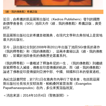
《續・我的佛教觀》希臘語版
近日，由希臘的凱茲羅斯出版社（Kedros Publishers）發刊的國際
創價學會會長（SGI）池田大作《續．我的佛教觀》希臘語版，廣受
好評。
凱茲羅斯出版社位於希臘首都雅典，在現代文學和古典領域上是當地
最大的出版社。
至今，該出版社分別於2008年和2011年出版了池田SGI會長的著作
《我的釋尊觀》和《我的佛教觀》。這兩本書籍以及《續・我的佛教
觀》，皆屬於池田會長的佛教歷史叢書系列。
《我的釋尊觀》一書概述了釋迦牟尼的一生，《我的佛教觀》則繼續
探索釋尊在入滅後，佛教在印度傳播的軌跡。而《續・我的佛教觀》
論述了佛教從印度傳揚到亞洲中部、中國、韓國和日本的發展過程。
為紀念該書問世，於7月1日在雅典市內舉行了發表會，包括凱茲羅
斯出版社社長埃夫安耶洛斯・帕帕桑阿索普洛斯（Evangelos
Papathanasopoulos）在內，多位來賓蒞臨祝賀。
＜消息來源︰2014年10月4日《聖教新聞》＞