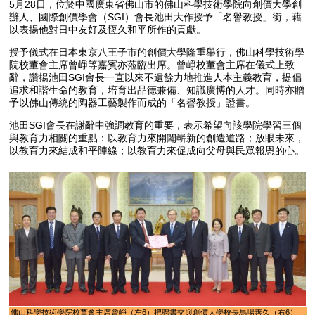
5月28日，位於中國廣東省佛山市的佛山科學技術學院向創價大學創
辦人、國際創價學會（SGI）會長池田大作授予「名譽教授」銜，藉
以表揚他對日中友好及恆久和平所作的貢獻。
授予儀式在日本東京八王子市的創價大學隆重舉行，佛山科學技術學
院校董會主席曾崢等嘉賓亦蒞臨出席。曾崢校董會主席在儀式上致
辭，讚揚池田SGI會長一直以來不遺餘力地推進人本主義教育，提倡
追求和諧生命的教育，培育出品德兼備、知識廣博的人才。同時亦贈
予以佛山傳統的陶器工藝製作而成的「名譽教授」證書。
池田SGI會長在謝辭中強調教育的重要，表示希望向該學院學習三個
與教育力相關的重點：以教育力來開闢嶄新的創造道路；放眼未來，
以教育力來結成和平陣線；以教育力來促成向父母與民眾報恩的心。
佛山科學技術學院校董會主席曾崢（左6）把聘書交與創價大學校長馬場善久（右6）