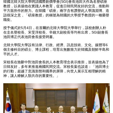
韓國北韓大院大學聘請國際創價學會(SGI)會長池田大作為名譽碩座
教授，以表揚他在實踐人本教育，促進日韓民間友好的交流，推動和
平方面所作的努力。在韓國「碩座」兩字含有讚譽此人學識淵博、造
詣很深之意，「碩座教授」的稱號為韓國的大學授予教授的一種榮譽
職銜。
授予儀式於5月4日，在首爾的北韓大學院大學舉行，該校創辦人朴
在圭名譽校長、宋旻淳校長、辛鐘大副校長等均有出席，SGI副會長
池田博正代表池田會長接受聘書。
北韓大學院大學設有法律、行政、經濟、訊息技術、文化、媒體等6
個主修科目的碩士、博士課程，培育出無數致力於韓國及朝鮮半島和
平的人才。
宋校長在致辭中對池田會長的人本教育理念表示推崇，並表揚他為了
日韓友好，多年來推進兩國民間交流。宋校長葉也談道：「池田博士
的行動，超越了意識形態和國界的屏障，向世人展示互相理解的精
神，讓人瞭解人類共存的重要性。」