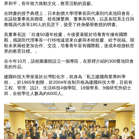
界和平，長年致力推動文化，教育活動的貢獻。
在聘書的授予典禮上，日本創價大學理事長田代康則代表池田會長，
在該校董事長吳聯星、校長陳繁興、董事吳明杰，以及各院系主任與
教職員代表等180人的見證下，接受了終身榮譽教授的聘書。
吳董事長說:「欣逢50週年校慶，今後要著眼於培養青年擁有國際
觀，感謝田代理事長一行特地遠道來台參與本校校慶、給予祝福。期
盼未來兩校更加合作、交流，培養青年富有國際觀，達成本校接軌世
界的教育目標。」
在今年10月，該校圖書館設立一個專區，在那裡介紹約300冊池田會
長的作品。
建國科技大學座落於台灣彰化市，前身為「私立建國商業專科學
校」，於1965年創辦，於2004年改制升格為建國科技大學，目前有
工程、管理、設計、生活科技4個學院、18個學系、9個研究所碩士
班，全校學生人數為約6000人。