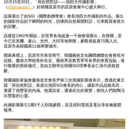
10月15至20日，「與自然對話——池田大作攝影展」
（
/cht/nature/）
）於韓國昌原市的昌原會展中心盛大舉行。
該展展出了由SGI（國際創價學會）會長池田大作攝影的作品。展出
的攝影作品刻下瞬間的時光，彷彿與自然展開對話，引來觀賞者很大
的回響。
該展從1982年開始，於世界各地超過一千個會場展出，在韓國，至
今已在首爾、釜山、光州、大邱等地舉辦，參觀者超過70萬人次。
昌原市為韓國第11個舉辦城市。
開幕典禮上，昌原市市長安商守、韓國藝術文化團體總聯合會會長河
喆鏡、慶南大學校長朴在圭、藝術界及教育界等各界的來賓蒞臨，進
行隆重的剪綵儀式，並由主辦單位韓國SGI理事長金仁洙代表致賀
辭。
韓國攝影家協會慶南道支會長尹炳三欣賞攝影展後表示，透過此展主
題「與自然對話」表達出池田SGI會長的內心，攝影作品品格高尚，
展露了他豐富的內涵。他還說道，通過此次的展覽，相信人們能陶冶
出豐盈的心靈。
此攝影展吸引1萬5千人到場參觀，並且得到電視及電台等各種媒體
報導。