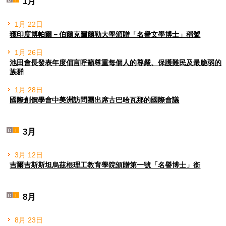
1月
1月 22日
獲印度博帕爾－伯爾克圖爾勒大學頒贈「名譽文學博士」稱號
1月 26日
池田會長發表年度倡言呼籲尊重每個人的尊嚴、保護難民及最脆弱的
族群
1月 28日
國際創價學會中美洲訪問團出席古巴哈瓦那的國際會議
3月
3月 12日
吉爾吉斯斯坦烏茲根理工教育學院頒贈第一號「名譽博士」銜
8月
8月 23日