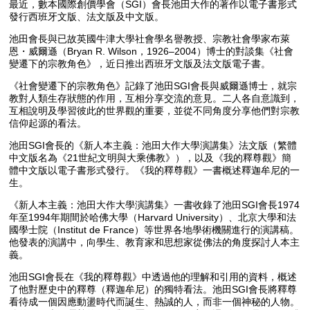
最近，數本國際創價學會（SGI）會長池田大作的著作以電子書形式
發行西班牙文版、法文版及中文版。
池田會長與已故英國牛津大學社會學名譽教授、宗教社會學家布萊
恩・威爾遜（Bryan R. Wilson，1926–2004）博士的對談集《社會
變遷下的宗教角色》，近日推出西班牙文版及法文版電子書。
《社會變遷下的宗教角色》記錄了池田SGI會長與威爾遜博士，就宗
教對人類生存狀態的作用，互相分享交流的意見。二人各自意識到，
互相說明及學習彼此的世界觀的重要，並從不同角度分享他們對宗教
信仰起源的看法。
池田SGI會長的《新人本主義：池田大作大學演講集》法文版（繁體
中文版名為《21世紀文明與大乘佛教》），以及《我的釋尊觀》簡
體中文版以電子書形式發行。《我的釋尊觀》一書概述釋迦牟尼的一
生。
《新人本主義：池田大作大學演講集》一書收錄了池田SGI會長1974
年至1994年期間於哈佛大學（Harvard University）、北京大學和法
國學士院（Institut de France）等世界各地學術機關進行的演講稿。
他發表的演講中，向學生、教育家和思想家從佛法的角度探討人本主
義。
池田SGI會長在《我的釋尊觀》中透過他的理解和引用的資料，概述
了他對歷史中的釋尊（釋迦牟尼）的獨特看法。池田SGI會長將釋尊
看待成一個因應動盪時代而誕生、熱誠的人，而非一個神秘的人物。