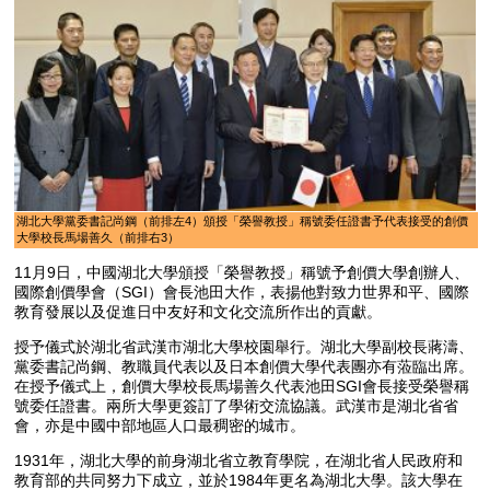
湖北大學黨委書記尚鋼（前排左4）頒授「榮譽教授」稱號委任證書予代表接受的創價
大學校長馬場善久（前排右3）
11月9日，中國湖北大學頒授「榮譽教授」稱號予創價大學創辦人、
國際創價學會（SGI）會長池田大作，表揚他對致力世界和平、國際
教育發展以及促進日中友好和文化交流所作出的貢獻。
授予儀式於湖北省武漢市湖北大學校園舉行。湖北大學副校長蔣濤、
黨委書記尚鋼、教職員代表以及日本創價大學代表團亦有蒞臨出席。
在授予儀式上，創價大學校長馬場善久代表池田SGI會長接受榮譽稱
號委任證書。兩所大學更簽訂了學術交流協議。武漢市是湖北省省
會，亦是中國中部地區人口最稠密的城市。
1931年，湖北大學的前身湖北省立教育學院，在湖北省人民政府和
教育部的共同努力下成立，並於1984年更名為湖北大學。該大學在