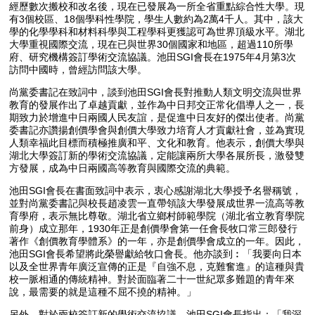
經歷數次搬校和改名後，現在已發展為一所全省重點綜合性大學。現
有3個校區、18個學科性學院，學生人數約為2萬4千人。其中，該大
學的化學學科和材料科學與工程學科更獲認可為世界頂級水平。湖北
大學重視國際交流，現在已與世界30個國家和地區，超過110所學
府、研究機構簽訂學術交流協議。池田SGI會長在1975年4月第3次
訪問中國時，曾經訪問該大學。
尚黨委書記在致詞中，談到池田SGI會長對推動人類文明交流與世界
教育的發展作出了卓越貢獻，並作為中日邦交正常化倡導人之一，長
期致力於增進中日兩國人民友誼，是促進中日友好的傑出使者。尚黨
委書記亦讚揚創價學會與創價大學致力培育人才貢獻社會，並為實現
人類幸福此目標而積極推廣和平、文化和教育。他表示，創價大學與
湖北大學簽訂新的學術交流協議，定能讓兩所大學各展所長，激發雙
方發展，成為中日兩國高等教育與國際交流的典範。
池田SGI會長在書面致詞中表示，衷心感謝湖北大學授予名譽稱號，
並對尚黨委書記與校長趙凌雲一直帶領該大學發展成世界一流高等教
育學府，表示無比尊敬。湖北省立鄉村師範學院（湖北省立教育學院
前身）成立那年，1930年正是創價學會第一任會長牧口常三郎發行
著作《創價教育學體系》的一年，亦是創價學會成立的一年。因此，
池田SGI會長希望將此榮譽獻給牧口會長。他亦談到︰「我要向日本
以及全世界青年廣泛宣傳的正是『自強不息，克難奮進』的這種與貴
校一脈相通的傳統精神。對於面臨著二十一世紀眾多難題的青年來
說，最需要的就是這種不屈不撓的精神。」
另外，對於兩校簽訂新的學術交流協議，池田SGI會長指出：「我深