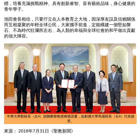
標，培養充滿挑戰精神、具有創新睿智、富有藝術品味，身心健康的
青年學子。
池田會長相信，只要佇立在人本教育之大地，因深厚友誼及信賴關係
而互相凝聚的年輕全球公民，大家攜手前進，定能構建一個堅如磐
石、不為時代狂瀾所左右、為人類的幸福與全球社會的和平做出貢獻
的強大陣容。
中華大學劉校長（左4）頒贈榮譽教授稱號證書，由創價大學馬場校長（右4）代表接
受。
來源： 2018年7月31日《聖教新聞》