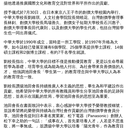
揚他透過推廣國際文化和教育交流對世界和平所作出的貢獻。
授予儀式於7月30日，在日本東京八王子市的創價大學校園內舉行。
中華大學校長劉維琪、人文社會學院院長簡曉花、台灣創價學會理事
長林釗、創價大學校長馬場善久、創價女子短期大學校長石川惠子、
創價大學理事長田代康則，以及創價大學的學生代表，包括台灣留學
生也一同出席儀式。
中華大學於1990年成立，當時是一所工學院，於1997年升格為大
學。如今該校已發展至擁有6個學院、25個學系提供學士課程、14個
碩士課程和2個博士課程，有約7千名學生就讀。
劉校長指出，中華大學的目標不僅是推動優質教育，更是以生命尊嚴
哲學為基礎，培育學生成為能為他人付出、為社會帶來良善價值的人
才 。他強調池田會長「學生第一」的教育理念與中華大學以人為本
的教育理念一致。
劉校長讚揚池田會長持續推廣人本主義的思想，畢生為和平建設作出
貢獻。他希望與中華大學的所有教職員和學生分享池田會長的足跡與
思想，並表示在混亂的世局，學習池田會長的思想至為重要。
池田會長在書面致詞中表示，衷心感謝中華大學授予榮譽教授稱號，
並說希望將此榮譽與持續為台灣社會作貢獻的台灣創價學會會員分
享。池田會長提到日本著名實業家、松下電器（Panasonic）創辦人
松下幸之助的一句話：「成事在人，首先要培養人才，人若是不思進
取，將一事無成。」並讚揚中華大學以培養「陽光青年」作為教育目