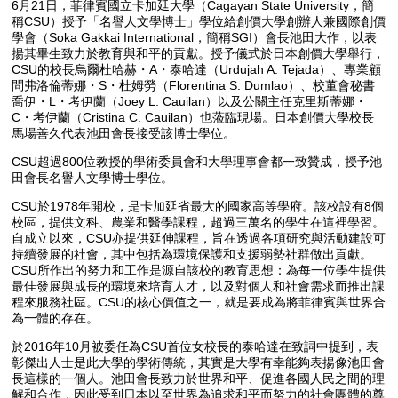
6月21日，菲律賓國立卡加延大學（Cagayan State University，簡
稱CSU）授予「名譽人文學博士」學位給創價大學創辦人兼國際創價
學會（Soka Gakkai International，簡稱SGI）會長池田大作，以表
揚其畢生致力於教育與和平的貢獻。授予儀式於日本創價大學舉行，
CSU的校長烏爾杜哈赫・A・泰哈達（Urdujah A. Tejada）、專業顧
問弗洛倫蒂娜・S・杜姆勞（Florentina S. Dumlao）、校董會秘書
喬伊・L・考伊蘭（Joey L. Cauilan）以及公關主任克里斯蒂娜・
C・考伊蘭（Cristina C. Cauilan）也蒞臨現場。日本創價大學校長
馬場善久代表池田會長接受該博士學位。
CSU超過800位教授的學術委員會和大學理事會都一致贊成，授予池
田會長名譽人文學博士學位。
CSU於1978年開校，是卡加延省最大的國家高等學府。該校設有8個
校區，提供文科、農業和醫學課程，超過三萬名的學生在這裡學習。
自成立以來，CSU亦提供延伸課程，旨在透過各項研究與活動建設可
持續發展的社會，其中包括為環境保護和支援弱勢社群做出貢獻。
CSU所作出的努力和工作是源自該校的教育思想：為每一位學生提供
最佳發展與成長的環境來培育人才，以及對個人和社會需求而推出課
程來服務社區。CSU的核心價值之一，就是要成為將菲律賓與世界合
為一體的存在。
於2016年10月被委任為CSU首位女校長的泰哈達在致詞中提到，表
彰傑出人士是此大學的學術傳統，其實是大學有幸能夠表揚像池田會
長這樣的一個人。池田會長致力於世界和平、促進各國人民之間的理
解和合作，因此受到日本以至世界為追求和平而努力的社會團體的尊