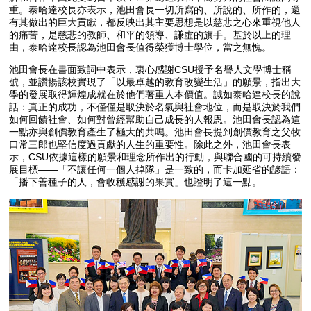
重。泰哈達校長亦表示，池田會長一切所寫的、所說的、所作的，還
有其做出的巨大貢獻，都反映出其主要思想是以慈悲之心來重視他人
的痛苦，是慈悲的教師、和平的領導、謙虛的旗手。基於以上的理
由，泰哈達校長認為池田會長值得榮獲博士學位，當之無愧。
池田會長在書面致詞中表示，衷心感謝CSU授予名譽人文學博士稱
號，並讚揚該校實現了「以最卓越的教育改變生活」的願景，指出大
學的發展取得輝煌成就在於他們著重人本價值。誠如泰哈達校長的說
話：真正的成功，不僅僅是取決於名氣與社會地位，而是取決於我們
如何回饋社會、如何對曾經幫助自己成長的人報恩。池田會長認為這
一點亦與創價教育產生了極大的共鳴。池田會長提到創價教育之父牧
口常三郎也堅信度過貢獻的人生的重要性。除此之外，池田會長表
示，CSU依據這樣的願景和理念所作出的行動，與聯合國的可持續發
展目標——「不讓任何一個人掉隊」是一致的，而卡加延省的諺語：
「播下善種子的人，會收穫感謝的果實」也證明了這一點。