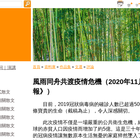
首頁
»
資料庫
»
作品集
»
文選
»
評論
詞｜演講
風雨同舟共渡疫情危機（2020年1
報》）
式散文
相關散文
目前，2019冠狀病毒病的確診人數已超過500
相關散文
條寶貴的生命（截稿為止），令人深感關切。
相關散文
此次疫情不僅是一場嚴重的公共衛生危機，經
相關散文
球的赤貧人口因疫情而增加了約5億。這是三十
相關散文
的冠病疫情讓無數原本生活無憂的家庭猝然墜入