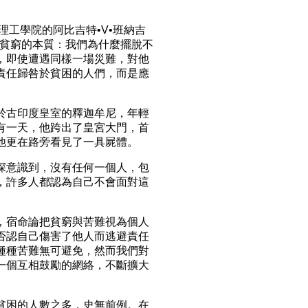
工學院的阿比吉特•V•班納吉
《貧窮的本質：我們為什麼擺脫不
，即使遭遇同樣一場災難，對他
責任歸咎於貧困的人們，而是應
古印度皇室的釋迦牟尼，年輕
有一天，他跨出了皇宮大門，首
他更在路旁看見了一具屍體。
意識到，沒有任何一個人，包
，許多人都認為自己不會面對這
宿命論把貧窮與苦難視為個人
否認自己傷害了他人而逃避責任
種種苦難無可避免，然而我們對
一個互相鼓勵的網絡，不斷擴大
困的人數之多，史無前例。在