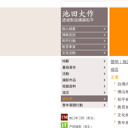
個人檔案
佛教思想
和平行動
教育事業
文化活動
悼辭
聲明｜致
書籍著作
倡言
活動
文選
攝影作品
自傳
視聽資料
佛法
箴言
資料庫
和平
青年展開行動
教育
文化
牧口常三郎（英文）
青年
戶田城聖（英文）