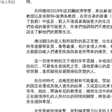
情。
界友人對話
共同獲得2019年諾貝爾經濟學獎，來自麻省理
教授以及埃斯特•迪弗洛教授，在所合著的新書
了貧窮》中提及，窮人不僅過著風險更大的生活
們造成的傷害可能更大。作者們強調我們不應把
該去了解他們的實際生活。
佛法關注的是人類所面對的真正苦楚。出生於
時享盡榮華富貴，養尊處優，有許多僕人侍奉。
次親眼目睹人們遭受疾病與衰老所帶來的痛苦。
這一切使年輕的王子感到非常震撼，令他深深
括自己，可避免生老病死之苦。讓他更痛心的是
些苦難，進而鄙視並避開身陷苦楚的人。
在任何時代，這種思想都有可能蔓延。譬如，
的固定命運或其個人過失的結果，又或是以此來
等等。就此，釋迦牟尼的教導是：雖然生活中的
正在困境掙扎的人所付出的同情與關懷，將形成
安全感與希望。
全世界被疫情衝擊，面對極度壓力以及陷入貧