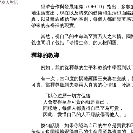
界友人對話
經濟合作與發展組織（OECD）指出，多數
補生活支出，現在以及將來的健康和生活也面臨
異，以及種族或信仰的區別，每個人都面臨著感
帶來的赤裸裸的現實。
當然，視自己的生命為至寶乃人之常情。國際
義也闡明了包括「珍惜生命」的人權問題。
釋尊的教導
例如，我們從釋尊的生平和教義中學習到以
有一次，古印度的憍薩羅國王夫妻在交談，各
可貴。當釋尊聽到夫妻兩人真實的心情後，吟詠
「以心遊歷一切方位後，
人會覺得至為可貴的就是自己，
同樣地，每個人都覺得自己至為可貴，
因此，愛惜自己的人不應該傷害他人。」
換句話說，如果你認為自己的生命是寶貴和不
每個人也同樣地覺得自己的生命是至為寶貴的。