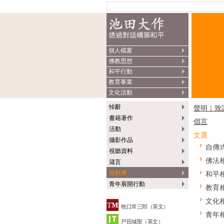
個人檔案
佛教思想
和平行動
教育事業
文化活動
悼辭
聲明｜致
書籍著作
倡言
活動
文選
攝影作品
自傳
視聽資料
佛法
箴言
資料庫
和平
青年展開行動
教育
文化
牧口常三郎（英文）
青年
戶田城聖（英文）