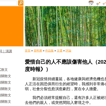
首頁
»
資料庫
»
作品集
»
文選
»
評論
詞｜演講
愛惜自己的人不應該傷害他人（202
度時報》）
式散文
相關散文
新冠疫情持續蔓延，各地健康與經濟危機也長
相關散文
人正活在因恐俱而衍生的絕望時，我感到非常痛
相關散文
弱，社會分裂也愈演愈劇烈，實在令人擔憂。
相關散文
我們必須經常提醒自己，還有許多人正被絕境
相關散文
去他們的親人，或突然間陷入窘境之中。