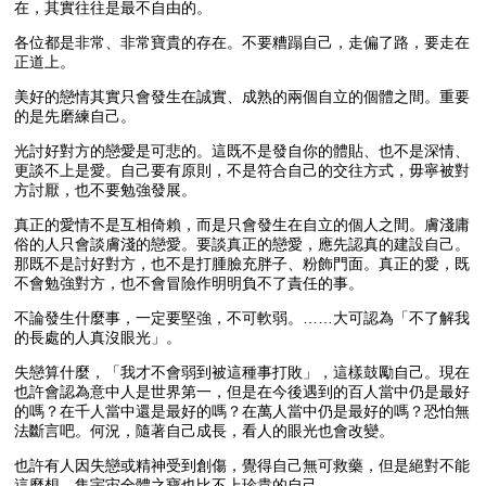
在，其實往往是最不自由的。
各位都是非常、非常寶貴的存在。不要糟蹋自己，走偏了路，要走在
正道上。
美好的戀情其實只會發生在誠實、成熟的兩個自立的個體之間。重要
的是先磨練自己。
光討好對方的戀愛是可悲的。這既不是發自你的體貼、也不是深情、
更談不上是愛。自己要有原則，不是符合自己的交往方式，毋寧被對
方討厭，也不要勉強發展。
真正的愛情不是互相倚賴，而是只會發生在自立的個人之間。膚淺庸
俗的人只會談膚淺的戀愛。要談真正的戀愛，應先認真的建設自己。
那既不是討好對方，也不是打腫臉充胖子、粉飾門面。真正的愛，既
不會勉強對方，也不會冒險作明明負不了責任的事。
不論發生什麼事，一定要堅強，不可軟弱。……大可認為「不了解我
的長處的人真沒眼光」。
失戀算什麼，「我才不會弱到被這種事打敗」，這樣鼓勵自己。現在
也許會認為意中人是世界第一，但是在今後遇到的百人當中仍是最好
的嗎？在千人當中還是最好的嗎？在萬人當中仍是最好的嗎？恐怕無
法斷言吧。何況，隨著自己成長，看人的眼光也會改變。
也許有人因失戀或精神受到創傷，覺得自己無可救藥，但是絕對不能
這麼想，集宇宙全體之寶也比不上珍貴的自己。