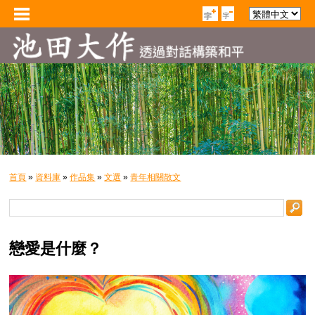
首頁
»
資料庫
»
作品集
»
文選
»
青年相關散文
戀愛是什麼？