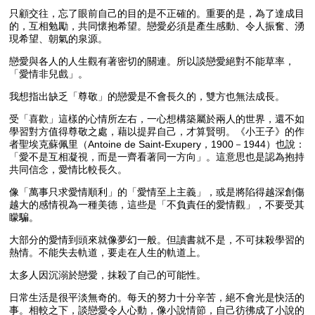
只顧交往，忘了眼前自己的目的是不正確的。重要的是，為了達成目
的，互相勉勵，共同懷抱希望。戀愛必須是產生感動、令人振奮、湧
現希望、朝氣的泉源。
戀愛與各人的人生觀有著密切的關連。所以談戀愛絕對不能草率，
「愛情非兒戲」。
我想指出缺乏「尊敬」的戀愛是不會長久的，雙方也無法成長。
受「喜歡」這樣的心情所左右，一心想構築屬於兩人的世界，還不如
學習對方值得尊敬之處，藉以提昇自己，才算賢明。《小王子》的作
者聖埃克蘇佩里（Antoine de Saint-Exupery，1900－1944）也說：
「愛不是互相凝視，而是一齊看著同一方向」。這意思也是認為抱持
共同信念，愛情比較長久。
像「萬事只求愛情順利」的「愛情至上主義」，或是將陷得越深創傷
越大的感情視為一種美德，這些是「不負責任的愛情觀」，不要受其
矇騙。
大部分的愛情到頭來就像夢幻一般。但讀書就不是，不可抹殺學習的
熱情。不能失去軌道，要走在人生的軌道上。
太多人因沉溺於戀愛，抹殺了自己的可能性。
日常生活是很平淡無奇的。每天的努力十分辛苦，絕不會光是快活的
事。相較之下，談戀愛令人心動，像小說情節，自己彷彿成了小說的