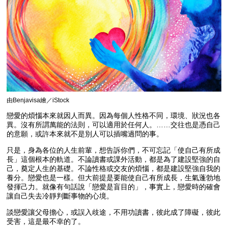
由Benjavisa繪／iStock
戀愛的煩惱本來就因人而異。因為每個人性格不同，環境、狀況也各
異。沒有所謂萬能的法則，可以適用於任何人。……交往也是憑自己
的意願，或許本來就不是別人可以插嘴過問的事。
只是，身為各位的人生前輩，想告訴你們，不可忘記「使自己有所成
長」這個根本的軌道。不論讀書或課外活動，都是為了建設堅強的自
己，奠定人生的基礎。不論性格或交友的煩惱，都是建設堅強自我的
養分。戀愛也是一樣。但大前提是要能使自己有所成長，生氣蓬勃地
發揮己力。就像有句話說「戀愛是盲目的」，事實上，戀愛時的確會
讓自己失去冷靜判斷事物的心境。
談戀愛讓父母擔心，或誤入歧途，不用功讀書，彼此成了障礙，彼此
受害，這是最不幸的了。